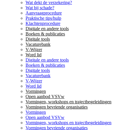
Wat dekt de verzekering?
Wat bij schade?
Aanvraagprocedure
Praktische tips/hulp
Klachtenprocedure
Digitale en andere tools
Boeken & publicaties
Digitale tools
Vacaturebank
V-Wijzer
Word lid
Digitale en andere tools
Boeken & publicaties
Digitale tools
Vacaturebank
V-Wijzer
Word lid
Vormingen
Open aanbod VSVw
Vormingen, workshops en trajectbegeleidingen
Vormingen bevriende organisaties
Vormingen
Open aanbod VSVw
Vormingen, workshops en trajectbegeleidingen
Vormingen bevriende organisaties