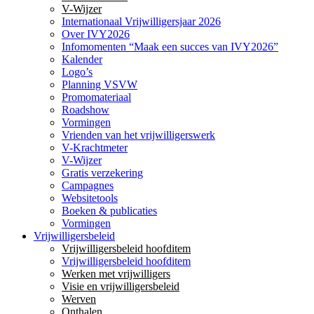
V-Wijzer
Internationaal Vrijwilligersjaar 2026
Over IVY2026
Infomomenten “Maak een succes van IVY2026”
Kalender
Logo’s
Planning VSVW
Promomateriaal
Roadshow
Vormingen
Vrienden van het vrijwilligerswerk
V-Krachtmeter
V-Wijzer
Gratis verzekering
Campagnes
Websitetools
Boeken & publicaties
Vormingen
Vrijwilligersbeleid
Vrijwilligersbeleid hoofditem
Vrijwilligersbeleid hoofditem
Werken met vrijwilligers
Visie en vrijwilligersbeleid
Werven
Onthalen