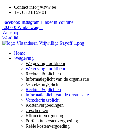
Contact info@vsvw.be
Tel: 03 218 59 01
Facebook
Instagram
Linkedin
Youtube
€
0,00
0
Winkelwagen
Webshop
Word lid
Home
Wetgeving
Wetgeving hoofditem
Wetgeving hoofditem
Rechten & plichten
Informatieplicht van de organisatie
Verzekeringsplicht
Rechten & plichten
Informatieplicht van de organisatie
Verzekeringsplicht
Kostenvergoedingen
Geschenken
Kilometervergoeding
Forfaitaire kostenvergoeding
Reële kostenvergoeding