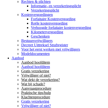
Rechten & plichten
Informatie- en verzekeringsplicht
Verzekeringsplicht
Kostenvergoedingen
Forfaitaire Kostenvergoeding
Reële kostenvergoeding
Verhoogde forfaitaire kostenvergoeding
Kilometervergoeding
Geschenken
Bestuursvrijwilligers
Decreet Uittreksel Strafregister
Voor het eerst werken met vrijwilligers
Modeldocumenten
Aanbod
Aanbod hoofditem
Aanbod hoofditem
Gratis verzekering
Vrijwilliger of niet?
Wat dekt de verzekering?
Wat bij schade?
Aanvraagprocedure
Praktische tips/hulp
Klachtenprocedure
Gratis verzekering
Vrijwilliger of niet?