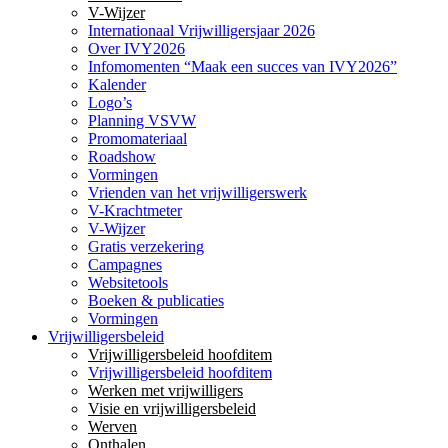
V-Wijzer
Internationaal Vrijwilligersjaar 2026
Over IVY2026
Infomomenten “Maak een succes van IVY2026”
Kalender
Logo’s
Planning VSVW
Promomateriaal
Roadshow
Vormingen
Vrienden van het vrijwilligerswerk
V-Krachtmeter
V-Wijzer
Gratis verzekering
Campagnes
Websitetools
Boeken & publicaties
Vormingen
Vrijwilligersbeleid
Vrijwilligersbeleid hoofditem
Vrijwilligersbeleid hoofditem
Werken met vrijwilligers
Visie en vrijwilligersbeleid
Werven
Onthalen