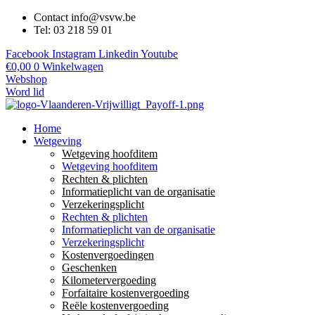
Contact info@vsvw.be
Tel: 03 218 59 01
Facebook
Instagram
Linkedin
Youtube
€
0,00
0
Winkelwagen
Webshop
Word lid
Home
Wetgeving
Wetgeving hoofditem
Wetgeving hoofditem
Rechten & plichten
Informatieplicht van de organisatie
Verzekeringsplicht
Rechten & plichten
Informatieplicht van de organisatie
Verzekeringsplicht
Kostenvergoedingen
Geschenken
Kilometervergoeding
Forfaitaire kostenvergoeding
Reële kostenvergoeding