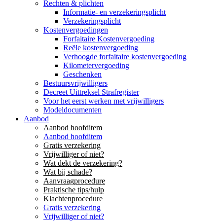
Rechten & plichten
Informatie- en verzekeringsplicht
Verzekeringsplicht
Kostenvergoedingen
Forfaitaire Kostenvergoeding
Reële kostenvergoeding
Verhoogde forfaitaire kostenvergoeding
Kilometervergoeding
Geschenken
Bestuursvrijwilligers
Decreet Uittreksel Strafregister
Voor het eerst werken met vrijwilligers
Modeldocumenten
Aanbod
Aanbod hoofditem
Aanbod hoofditem
Gratis verzekering
Vrijwilliger of niet?
Wat dekt de verzekering?
Wat bij schade?
Aanvraagprocedure
Praktische tips/hulp
Klachtenprocedure
Gratis verzekering
Vrijwilliger of niet?