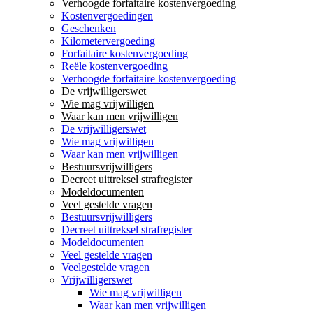
Verhoogde forfaitaire kostenvergoeding
Kostenvergoedingen
Geschenken
Kilometervergoeding
Forfaitaire kostenvergoeding
Reële kostenvergoeding
Verhoogde forfaitaire kostenvergoeding
De vrijwilligerswet
Wie mag vrijwilligen
Waar kan men vrijwilligen
De vrijwilligerswet
Wie mag vrijwilligen
Waar kan men vrijwilligen
Bestuursvrijwilligers
Decreet uittreksel strafregister
Modeldocumenten
Veel gestelde vragen
Bestuursvrijwilligers
Decreet uittreksel strafregister
Modeldocumenten
Veel gestelde vragen
Veelgestelde vragen
Vrijwilligerswet
Wie mag vrijwilligen
Waar kan men vrijwilligen