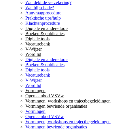
Wat dekt de verzekering?
Wat bij schade?
Aanvraagprocedure
Praktische tips/hulp
Klachtenprocedure
Digitale en andere tools
Boeken & publicaties
Digitale tools
Vacaturebank
V-Wijzer
Word lid
Digitale en andere tools
Boeken & publicaties
Digitale tools
Vacaturebank
V-Wijzer
Word lid
Vormingen
Open aanbod VSVw
Vormingen, workshops en trajectbegeleidingen
Vormingen bevriende organisaties
Vormingen
Open aanbod VSVw
Vormingen, workshops en trajectbegeleidingen
Vormingen bevriende organisaties