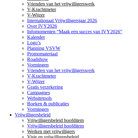
Vrienden van het vrijwilligerswerk
V-Krachtmeter
V-Wijzer
Internationaal Vrijwilligersjaar 2026
Over IVY2026
Infomomenten “Maak een succes van IVY2026”
Kalender
Logo’s
Planning VSVW
Promomateriaal
Roadshow
Vormingen
Vrienden van het vrijwilligerswerk
V-Krachtmeter
V-Wijzer
Gratis verzekering
Campagnes
Websitetools
Boeken & publicaties
Vormingen
Vrijwilligersbeleid
Vrijwilligersbeleid hoofditem
Vrijwilligersbeleid hoofditem
Werken met vrijwilligers
Visie en vrijwilligersbeleid