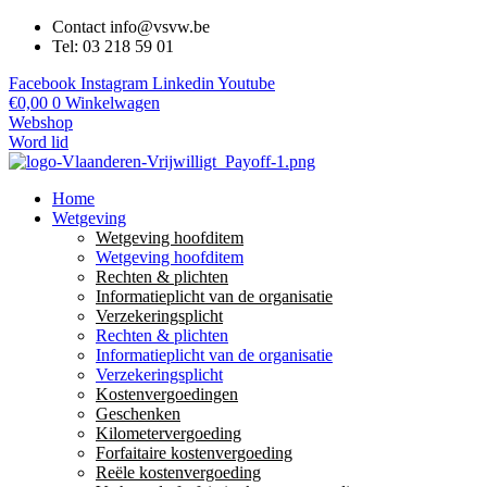
Contact info@vsvw.be
Tel: 03 218 59 01
Facebook
Instagram
Linkedin
Youtube
€
0,00
0
Winkelwagen
Webshop
Word lid
Home
Wetgeving
Wetgeving hoofditem
Wetgeving hoofditem
Rechten & plichten
Informatieplicht van de organisatie
Verzekeringsplicht
Rechten & plichten
Informatieplicht van de organisatie
Verzekeringsplicht
Kostenvergoedingen
Geschenken
Kilometervergoeding
Forfaitaire kostenvergoeding
Reële kostenvergoeding