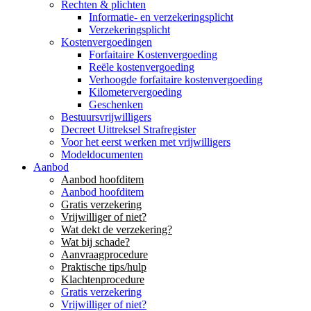
Rechten & plichten
Informatie- en verzekeringsplicht
Verzekeringsplicht
Kostenvergoedingen
Forfaitaire Kostenvergoeding
Reële kostenvergoeding
Verhoogde forfaitaire kostenvergoeding
Kilometervergoeding
Geschenken
Bestuursvrijwilligers
Decreet Uittreksel Strafregister
Voor het eerst werken met vrijwilligers
Modeldocumenten
Aanbod
Aanbod hoofditem
Aanbod hoofditem
Gratis verzekering
Vrijwilliger of niet?
Wat dekt de verzekering?
Wat bij schade?
Aanvraagprocedure
Praktische tips/hulp
Klachtenprocedure
Gratis verzekering
Vrijwilliger of niet?