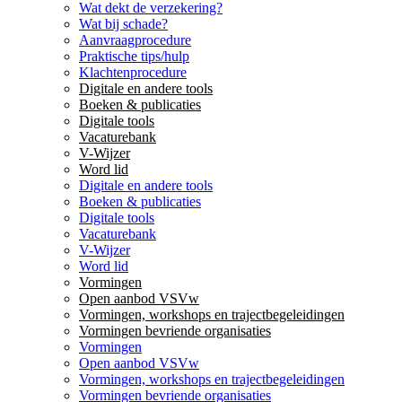
Wat dekt de verzekering?
Wat bij schade?
Aanvraagprocedure
Praktische tips/hulp
Klachtenprocedure
Digitale en andere tools
Boeken & publicaties
Digitale tools
Vacaturebank
V-Wijzer
Word lid
Digitale en andere tools
Boeken & publicaties
Digitale tools
Vacaturebank
V-Wijzer
Word lid
Vormingen
Open aanbod VSVw
Vormingen, workshops en trajectbegeleidingen
Vormingen bevriende organisaties
Vormingen
Open aanbod VSVw
Vormingen, workshops en trajectbegeleidingen
Vormingen bevriende organisaties