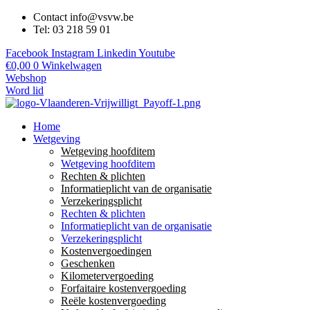
Contact info@vsvw.be
Tel: 03 218 59 01
Facebook
Instagram
Linkedin
Youtube
€
0,00
0
Winkelwagen
Webshop
Word lid
Home
Wetgeving
Wetgeving hoofditem
Wetgeving hoofditem
Rechten & plichten
Informatieplicht van de organisatie
Verzekeringsplicht
Rechten & plichten
Informatieplicht van de organisatie
Verzekeringsplicht
Kostenvergoedingen
Geschenken
Kilometervergoeding
Forfaitaire kostenvergoeding
Reële kostenvergoeding