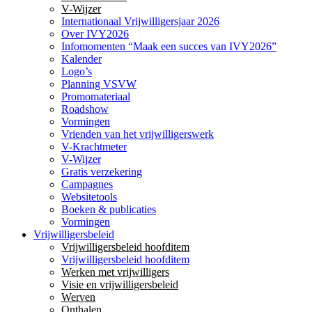
V-Wijzer
Internationaal Vrijwilligersjaar 2026
Over IVY2026
Infomomenten “Maak een succes van IVY2026”
Kalender
Logo’s
Planning VSVW
Promomateriaal
Roadshow
Vormingen
Vrienden van het vrijwilligerswerk
V-Krachtmeter
V-Wijzer
Gratis verzekering
Campagnes
Websitetools
Boeken & publicaties
Vormingen
Vrijwilligersbeleid
Vrijwilligersbeleid hoofditem
Vrijwilligersbeleid hoofditem
Werken met vrijwilligers
Visie en vrijwilligersbeleid
Werven
Onthalen