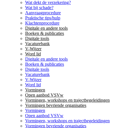
Wat dekt de verzekering?
Wat bij schade?
Aanvraagprocedure
Praktische tips/hulp
Klachtenprocedure
Digitale en andere tools
Boeken & publicaties
Digitale tools
Vacaturebank
V-Wijzer
Word lid
Digitale en andere tools
Boeken & publicaties
Digitale tools
Vacaturebank
V-Wijzer
Word lid
Vormingen
Open aanbod VSVw
Vormingen, workshops en trajectbegeleidingen
Vormingen bevriende organisaties
Vormingen
Open aanbod VSVw
Vormingen, workshops en trajectbegeleidingen
Vormingen bevriende organisaties