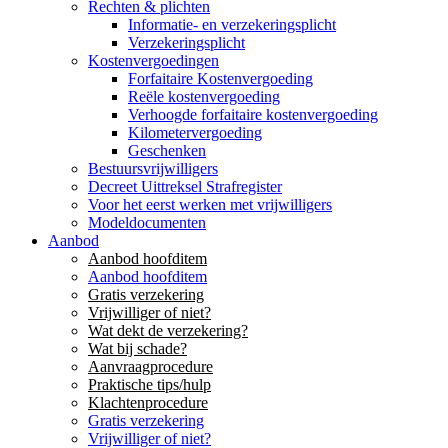
Rechten & plichten
Informatie- en verzekeringsplicht
Verzekeringsplicht
Kostenvergoedingen
Forfaitaire Kostenvergoeding
Reële kostenvergoeding
Verhoogde forfaitaire kostenvergoeding
Kilometervergoeding
Geschenken
Bestuursvrijwilligers
Decreet Uittreksel Strafregister
Voor het eerst werken met vrijwilligers
Modeldocumenten
Aanbod
Aanbod hoofditem
Aanbod hoofditem
Gratis verzekering
Vrijwilliger of niet?
Wat dekt de verzekering?
Wat bij schade?
Aanvraagprocedure
Praktische tips/hulp
Klachtenprocedure
Gratis verzekering
Vrijwilliger of niet?