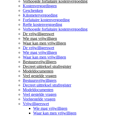
Verhoogde forfaitaire kostenvergoeding
Kostenvergoedingen
Geschenken
Kilometervergoeding
Forfaitaire kostenvergoeding
Reële kostenvergoeding
Verhoogde forfaitaire kostenvergoeding
De vrijwilligerswet
Wie mag vrijwilligen
Waar kan men vrijwilligen
De vrijwilligerswet
Wie mag vrijwilligen
Waar kan men vrijwilligen
Bestuursvrijwilligers
Decreet uittreksel strafregister
Modeldocumenten
Veel gestelde vragen
Bestuursvrijwilligers
Decreet uittreksel strafregister
Modeldocumenten
Veel gestelde vragen
Veelgestelde vragen
Vrijwilligerswet
Wie mag vrijwilligen
Waar kan men vrijwilligen