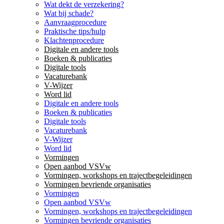
Wat dekt de verzekering?
Wat bij schade?
Aanvraagprocedure
Praktische tips/hulp
Klachtenprocedure
Digitale en andere tools
Boeken & publicaties
Digitale tools
Vacaturebank
V-Wijzer
Word lid
Digitale en andere tools
Boeken & publicaties
Digitale tools
Vacaturebank
V-Wijzer
Word lid
Vormingen
Open aanbod VSVw
Vormingen, workshops en trajectbegeleidingen
Vormingen bevriende organisaties
Vormingen
Open aanbod VSVw
Vormingen, workshops en trajectbegeleidingen
Vormingen bevriende organisaties