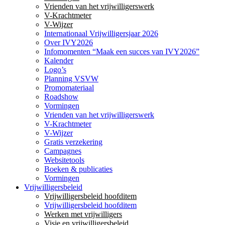
Vrienden van het vrijwilligerswerk
V-Krachtmeter
V-Wijzer
Internationaal Vrijwilligersjaar 2026
Over IVY2026
Infomomenten “Maak een succes van IVY2026”
Kalender
Logo’s
Planning VSVW
Promomateriaal
Roadshow
Vormingen
Vrienden van het vrijwilligerswerk
V-Krachtmeter
V-Wijzer
Gratis verzekering
Campagnes
Websitetools
Boeken & publicaties
Vormingen
Vrijwilligersbeleid
Vrijwilligersbeleid hoofditem
Vrijwilligersbeleid hoofditem
Werken met vrijwilligers
Visie en vrijwilligersbeleid