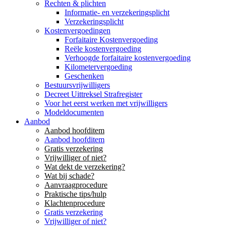
Rechten & plichten
Informatie- en verzekeringsplicht
Verzekeringsplicht
Kostenvergoedingen
Forfaitaire Kostenvergoeding
Reële kostenvergoeding
Verhoogde forfaitaire kostenvergoeding
Kilometervergoeding
Geschenken
Bestuursvrijwilligers
Decreet Uittreksel Strafregister
Voor het eerst werken met vrijwilligers
Modeldocumenten
Aanbod
Aanbod hoofditem
Aanbod hoofditem
Gratis verzekering
Vrijwilliger of niet?
Wat dekt de verzekering?
Wat bij schade?
Aanvraagprocedure
Praktische tips/hulp
Klachtenprocedure
Gratis verzekering
Vrijwilliger of niet?