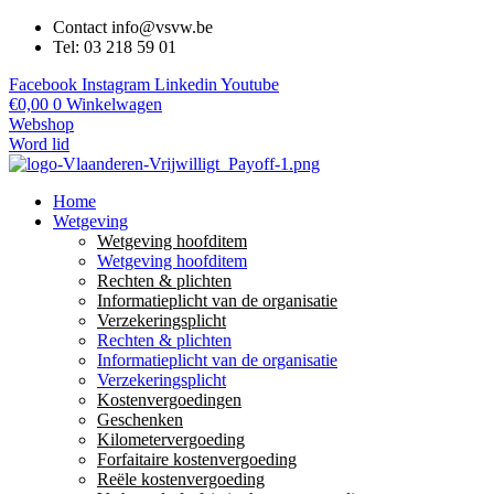
Contact info@vsvw.be
Tel: 03 218 59 01
Facebook
Instagram
Linkedin
Youtube
€
0,00
0
Winkelwagen
Webshop
Word lid
Home
Wetgeving
Wetgeving hoofditem
Wetgeving hoofditem
Rechten & plichten
Informatieplicht van de organisatie
Verzekeringsplicht
Rechten & plichten
Informatieplicht van de organisatie
Verzekeringsplicht
Kostenvergoedingen
Geschenken
Kilometervergoeding
Forfaitaire kostenvergoeding
Reële kostenvergoeding