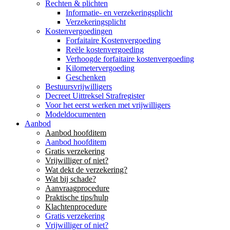
Rechten & plichten
Informatie- en verzekeringsplicht
Verzekeringsplicht
Kostenvergoedingen
Forfaitaire Kostenvergoeding
Reële kostenvergoeding
Verhoogde forfaitaire kostenvergoeding
Kilometervergoeding
Geschenken
Bestuursvrijwilligers
Decreet Uittreksel Strafregister
Voor het eerst werken met vrijwilligers
Modeldocumenten
Aanbod
Aanbod hoofditem
Aanbod hoofditem
Gratis verzekering
Vrijwilliger of niet?
Wat dekt de verzekering?
Wat bij schade?
Aanvraagprocedure
Praktische tips/hulp
Klachtenprocedure
Gratis verzekering
Vrijwilliger of niet?