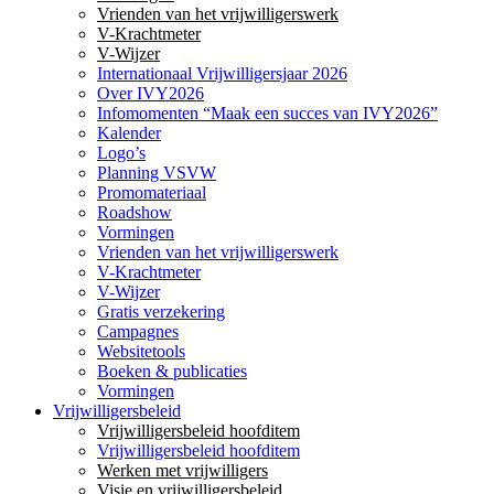
Vrienden van het vrijwilligerswerk
V-Krachtmeter
V-Wijzer
Internationaal Vrijwilligersjaar 2026
Over IVY2026
Infomomenten “Maak een succes van IVY2026”
Kalender
Logo’s
Planning VSVW
Promomateriaal
Roadshow
Vormingen
Vrienden van het vrijwilligerswerk
V-Krachtmeter
V-Wijzer
Gratis verzekering
Campagnes
Websitetools
Boeken & publicaties
Vormingen
Vrijwilligersbeleid
Vrijwilligersbeleid hoofditem
Vrijwilligersbeleid hoofditem
Werken met vrijwilligers
Visie en vrijwilligersbeleid