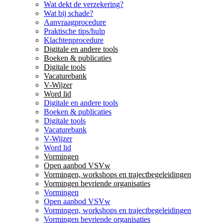
Wat dekt de verzekering?
Wat bij schade?
Aanvraagprocedure
Praktische tips/hulp
Klachtenprocedure
Digitale en andere tools
Boeken & publicaties
Digitale tools
Vacaturebank
V-Wijzer
Word lid
Digitale en andere tools
Boeken & publicaties
Digitale tools
Vacaturebank
V-Wijzer
Word lid
Vormingen
Open aanbod VSVw
Vormingen, workshops en trajectbegeleidingen
Vormingen bevriende organisaties
Vormingen
Open aanbod VSVw
Vormingen, workshops en trajectbegeleidingen
Vormingen bevriende organisaties