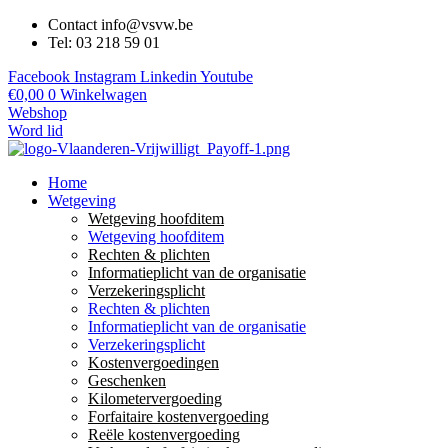
Contact info@vsvw.be
Tel: 03 218 59 01
Facebook
Instagram
Linkedin
Youtube
€
0,00
0
Winkelwagen
Webshop
Word lid
Home
Wetgeving
Wetgeving hoofditem
Wetgeving hoofditem
Rechten & plichten
Informatieplicht van de organisatie
Verzekeringsplicht
Rechten & plichten
Informatieplicht van de organisatie
Verzekeringsplicht
Kostenvergoedingen
Geschenken
Kilometervergoeding
Forfaitaire kostenvergoeding
Reële kostenvergoeding