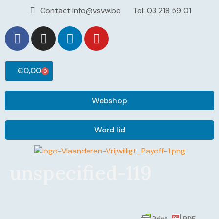
Contact info@vsvw.be
Tel: 03 218 59 01
€
0,00
0
Webshop
Word lid
unspecified-119