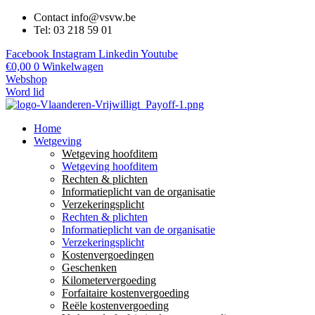
Contact info@vsvw.be
Tel: 03 218 59 01
Facebook
Instagram
Linkedin
Youtube
€
0,00
0
Winkelwagen
Webshop
Word lid
Home
Wetgeving
Wetgeving hoofditem
Wetgeving hoofditem
Rechten & plichten
Informatieplicht van de organisatie
Verzekeringsplicht
Rechten & plichten
Informatieplicht van de organisatie
Verzekeringsplicht
Kostenvergoedingen
Geschenken
Kilometervergoeding
Forfaitaire kostenvergoeding
Reële kostenvergoeding