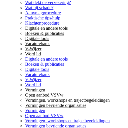
Wat dekt de verzekering?
Wat bij schade?
Aanvraagprocedure
Praktische tips/hulp
Klachtenprocedure
Digitale en andere tools
Boeken & publicaties
Digitale tools
Vacaturebank
V-Wijzer
Word lid
Digitale en andere tools
Boeken & publicaties
Digitale tools
Vacaturebank
V-Wijzer
Word lid
Vormingen
Open aanbod VSVw
Vormingen, workshops en trajectbegeleidingen
Vormingen bevriende organisaties
Vormingen
Open aanbod VSVw
Vormingen, workshops en trajectbegeleidingen
Vormingen bevriende organisaties