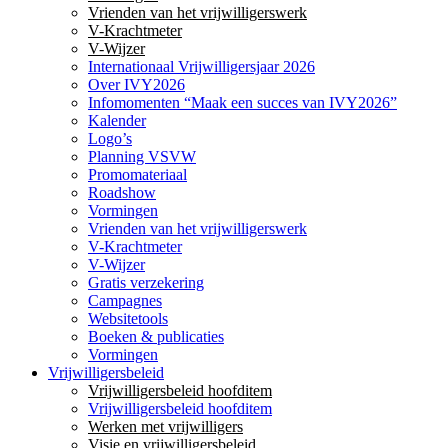
Vrienden van het vrijwilligerswerk
V-Krachtmeter
V-Wijzer
Internationaal Vrijwilligersjaar 2026
Over IVY2026
Infomomenten “Maak een succes van IVY2026”
Kalender
Logo’s
Planning VSVW
Promomateriaal
Roadshow
Vormingen
Vrienden van het vrijwilligerswerk
V-Krachtmeter
V-Wijzer
Gratis verzekering
Campagnes
Websitetools
Boeken & publicaties
Vormingen
Vrijwilligersbeleid
Vrijwilligersbeleid hoofditem
Vrijwilligersbeleid hoofditem
Werken met vrijwilligers
Visie en vrijwilligersbeleid