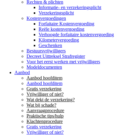
Rechten & plichten
Informatie- en verzekeringsplicht
Verzekeringsplicht
Kostenvergoedingen
Forfaitaire Kostenvergoeding
Reële kostenvergoeding
Verhoogde forfaitaire kostenvergoeding
Kilometervergoeding
Geschenken
Bestuursvrijwilligers
Decreet Uittreksel Strafregister
Voor het eerst werken met vrijwilligers
Modeldocumenten
Aanbod
Aanbod hoofditem
Aanbod hoofditem
Gratis verzekering
Vrijwilliger of niet?
Wat dekt de verzekering?
Wat bij schade?
Aanvraagprocedure
Praktische tips/hulp
Klachtenprocedure
Gratis verzekering
Vrijwilliger of niet?