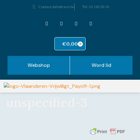
Contact info@vsvw.be
Tel: 03 218 59 01
€
0,00
0
Webshop
Word lid
unspecified-3