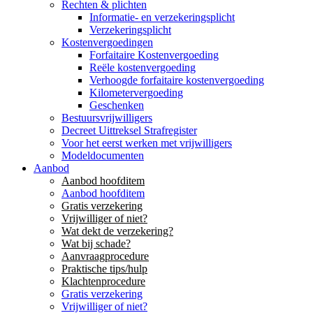
Rechten & plichten
Informatie- en verzekeringsplicht
Verzekeringsplicht
Kostenvergoedingen
Forfaitaire Kostenvergoeding
Reële kostenvergoeding
Verhoogde forfaitaire kostenvergoeding
Kilometervergoeding
Geschenken
Bestuursvrijwilligers
Decreet Uittreksel Strafregister
Voor het eerst werken met vrijwilligers
Modeldocumenten
Aanbod
Aanbod hoofditem
Aanbod hoofditem
Gratis verzekering
Vrijwilliger of niet?
Wat dekt de verzekering?
Wat bij schade?
Aanvraagprocedure
Praktische tips/hulp
Klachtenprocedure
Gratis verzekering
Vrijwilliger of niet?