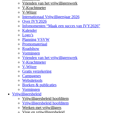
Vrienden van het vrijwilligerswerk
V-Krachtmeter
V-Wijzer
Internationaal Vrijwilligersjaar 2026
Over IVY2026
Infomomenten “Maak een succes van IVY2026”
Kalender
Logo’s
Planning VSVW
Promomateriaal
Roadshow
Vormingen
Vrienden van het vrijwilligerswerk
V-Krachtmeter
V-Wijzer
Gratis verzekering
Campagnes
Websitetools
Boeken & publicaties
Vormingen
Vrijwilligersbeleid
Vrijwilligersbeleid hoofditem
Vrijwilligersbeleid hoofditem
Werken met vrijwilligers
Visie en vrijwilligersbeleid