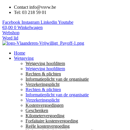
Contact info@vsvw.be
Tel: 03 218 59 01
Facebook
Instagram
Linkedin
Youtube
€
0,00
0
Winkelwagen
Webshop
Word lid
Home
Wetgeving
Wetgeving hoofditem
Wetgeving hoofditem
Rechten & plichten
Informatieplicht van de organisatie
Verzekeringsplicht
Rechten & plichten
Informatieplicht van de organisatie
Verzekeringsplicht
Kostenvergoedingen
Geschenken
Kilometervergoeding
Forfaitaire kostenvergoeding
Reële kostenvergoeding