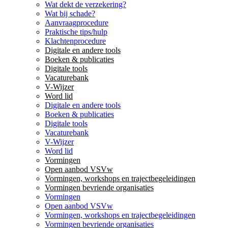
Wat dekt de verzekering?
Wat bij schade?
Aanvraagprocedure
Praktische tips/hulp
Klachtenprocedure
Digitale en andere tools
Boeken & publicaties
Digitale tools
Vacaturebank
V-Wijzer
Word lid
Digitale en andere tools
Boeken & publicaties
Digitale tools
Vacaturebank
V-Wijzer
Word lid
Vormingen
Open aanbod VSVw
Vormingen, workshops en trajectbegeleidingen
Vormingen bevriende organisaties
Vormingen
Open aanbod VSVw
Vormingen, workshops en trajectbegeleidingen
Vormingen bevriende organisaties