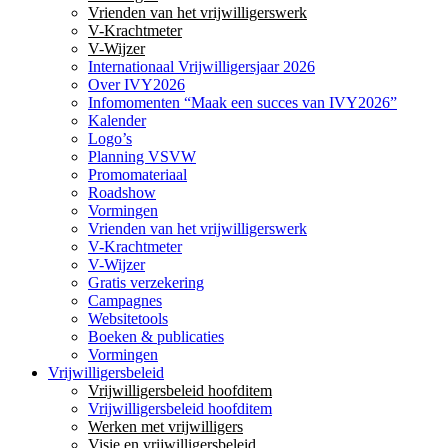
Vrienden van het vrijwilligerswerk
V-Krachtmeter
V-Wijzer
Internationaal Vrijwilligersjaar 2026
Over IVY2026
Infomomenten “Maak een succes van IVY2026”
Kalender
Logo’s
Planning VSVW
Promomateriaal
Roadshow
Vormingen
Vrienden van het vrijwilligerswerk
V-Krachtmeter
V-Wijzer
Gratis verzekering
Campagnes
Websitetools
Boeken & publicaties
Vormingen
Vrijwilligersbeleid
Vrijwilligersbeleid hoofditem
Vrijwilligersbeleid hoofditem
Werken met vrijwilligers
Visie en vrijwilligersbeleid