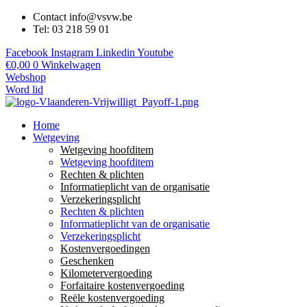
Contact info@vsvw.be
Tel: 03 218 59 01
Facebook
Instagram
Linkedin
Youtube
€
0,00
0
Winkelwagen
Webshop
Word lid
Home
Wetgeving
Wetgeving hoofditem
Wetgeving hoofditem
Rechten & plichten
Informatieplicht van de organisatie
Verzekeringsplicht
Rechten & plichten
Informatieplicht van de organisatie
Verzekeringsplicht
Kostenvergoedingen
Geschenken
Kilometervergoeding
Forfaitaire kostenvergoeding
Reële kostenvergoeding