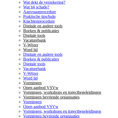
Wat dekt de verzekering?
Wat bij schade?
Aanvraagprocedure
Praktische tips/hulp
Klachtenprocedure
Digitale en andere tools
Boeken & publicaties
Digitale tools
Vacaturebank
V-Wijzer
Word lid
Digitale en andere tools
Boeken & publicaties
Digitale tools
Vacaturebank
V-Wijzer
Word lid
Vormingen
Open aanbod VSVw
Vormingen, workshops en trajectbegeleidingen
Vormingen bevriende organisaties
Vormingen
Open aanbod VSVw
Vormingen, workshops en trajectbegeleidingen
Vormingen bevriende organisaties