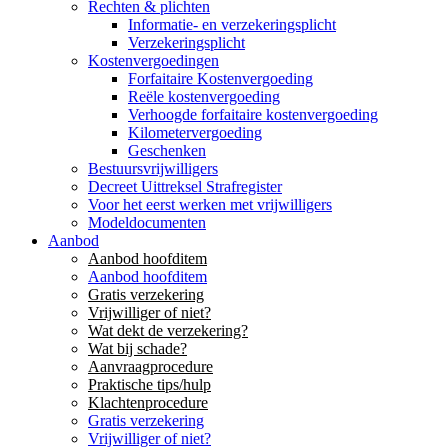
Rechten & plichten
Informatie- en verzekeringsplicht
Verzekeringsplicht
Kostenvergoedingen
Forfaitaire Kostenvergoeding
Reële kostenvergoeding
Verhoogde forfaitaire kostenvergoeding
Kilometervergoeding
Geschenken
Bestuursvrijwilligers
Decreet Uittreksel Strafregister
Voor het eerst werken met vrijwilligers
Modeldocumenten
Aanbod
Aanbod hoofditem
Aanbod hoofditem
Gratis verzekering
Vrijwilliger of niet?
Wat dekt de verzekering?
Wat bij schade?
Aanvraagprocedure
Praktische tips/hulp
Klachtenprocedure
Gratis verzekering
Vrijwilliger of niet?