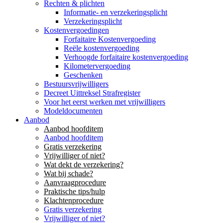
Rechten & plichten
Informatie- en verzekeringsplicht
Verzekeringsplicht
Kostenvergoedingen
Forfaitaire Kostenvergoeding
Reële kostenvergoeding
Verhoogde forfaitaire kostenvergoeding
Kilometervergoeding
Geschenken
Bestuursvrijwilligers
Decreet Uittreksel Strafregister
Voor het eerst werken met vrijwilligers
Modeldocumenten
Aanbod
Aanbod hoofditem
Aanbod hoofditem
Gratis verzekering
Vrijwilliger of niet?
Wat dekt de verzekering?
Wat bij schade?
Aanvraagprocedure
Praktische tips/hulp
Klachtenprocedure
Gratis verzekering
Vrijwilliger of niet?