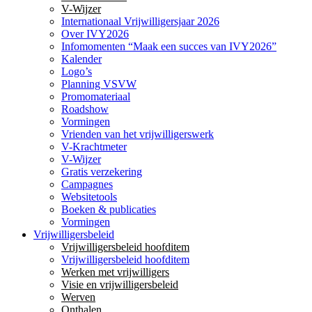
V-Wijzer
Internationaal Vrijwilligersjaar 2026
Over IVY2026
Infomomenten “Maak een succes van IVY2026”
Kalender
Logo’s
Planning VSVW
Promomateriaal
Roadshow
Vormingen
Vrienden van het vrijwilligerswerk
V-Krachtmeter
V-Wijzer
Gratis verzekering
Campagnes
Websitetools
Boeken & publicaties
Vormingen
Vrijwilligersbeleid
Vrijwilligersbeleid hoofditem
Vrijwilligersbeleid hoofditem
Werken met vrijwilligers
Visie en vrijwilligersbeleid
Werven
Onthalen