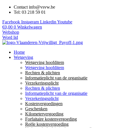
Contact info@vsvw.be
Tel: 03 218 59 01
Facebook
Instagram
Linkedin
Youtube
€
0,00
0
Winkelwagen
Webshop
Word lid
Home
Wetgeving
Wetgeving hoofditem
Wetgeving hoofditem
Rechten & plichten
Informatieplicht van de organisatie
Verzekeringsplicht
Rechten & plichten
Informatieplicht van de organisatie
Verzekeringsplicht
Kostenvergoedingen
Geschenken
Kilometervergoeding
Forfaitaire kostenvergoeding
Reële kostenvergoeding