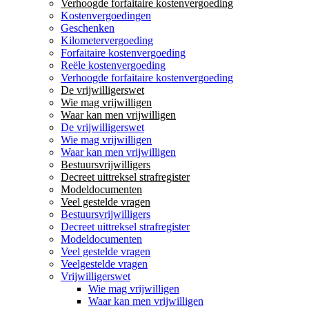
Verhoogde forfaitaire kostenvergoeding
Kostenvergoedingen
Geschenken
Kilometervergoeding
Forfaitaire kostenvergoeding
Reële kostenvergoeding
Verhoogde forfaitaire kostenvergoeding
De vrijwilligerswet
Wie mag vrijwilligen
Waar kan men vrijwilligen
De vrijwilligerswet
Wie mag vrijwilligen
Waar kan men vrijwilligen
Bestuursvrijwilligers
Decreet uittreksel strafregister
Modeldocumenten
Veel gestelde vragen
Bestuursvrijwilligers
Decreet uittreksel strafregister
Modeldocumenten
Veel gestelde vragen
Veelgestelde vragen
Vrijwilligerswet
Wie mag vrijwilligen
Waar kan men vrijwilligen