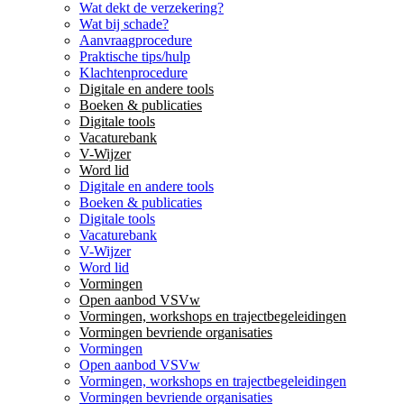
Wat dekt de verzekering?
Wat bij schade?
Aanvraagprocedure
Praktische tips/hulp
Klachtenprocedure
Digitale en andere tools
Boeken & publicaties
Digitale tools
Vacaturebank
V-Wijzer
Word lid
Digitale en andere tools
Boeken & publicaties
Digitale tools
Vacaturebank
V-Wijzer
Word lid
Vormingen
Open aanbod VSVw
Vormingen, workshops en trajectbegeleidingen
Vormingen bevriende organisaties
Vormingen
Open aanbod VSVw
Vormingen, workshops en trajectbegeleidingen
Vormingen bevriende organisaties