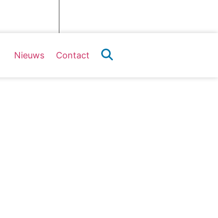
Webshop
Word lid
Nieuws
Contact
naar vrijwilligerswerk.be