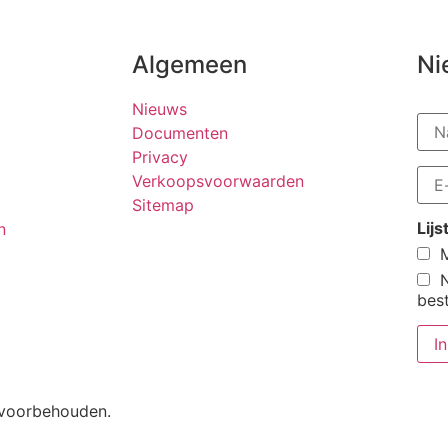
Algemeen
Ni
Nieuws
Documenten
Privacy
Verkoopsvoorwaarden
Sitemap
Lij
n
M
bes
n voorbehouden.