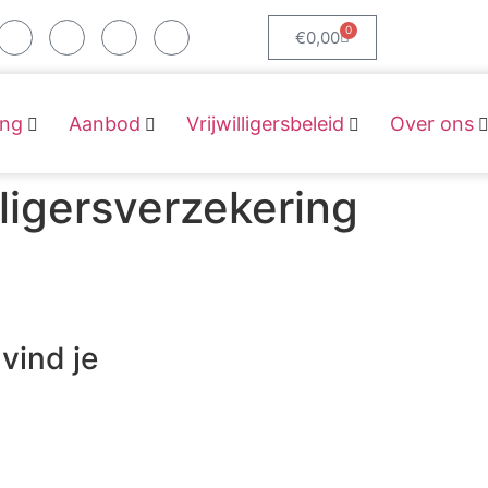
0
€
0,00
ing
Aanbod
Vrijwilligersbeleid
Over ons
lligersverzekering
vind je
Ga 