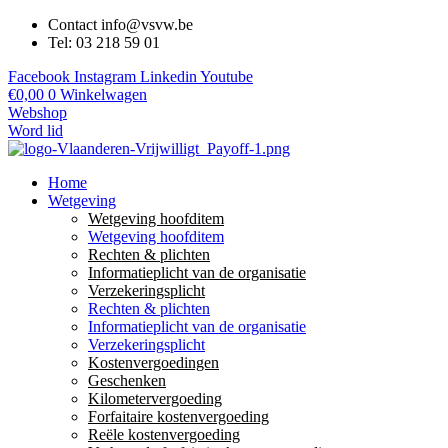
Contact info@vsvw.be
Tel: 03 218 59 01
Facebook
Instagram
Linkedin
Youtube
€
0,00
0
Winkelwagen
Webshop
Word lid
Home
Wetgeving
Wetgeving hoofditem
Wetgeving hoofditem
Rechten & plichten
Informatieplicht van de organisatie
Verzekeringsplicht
Rechten & plichten
Informatieplicht van de organisatie
Verzekeringsplicht
Kostenvergoedingen
Geschenken
Kilometervergoeding
Forfaitaire kostenvergoeding
Reële kostenvergoeding