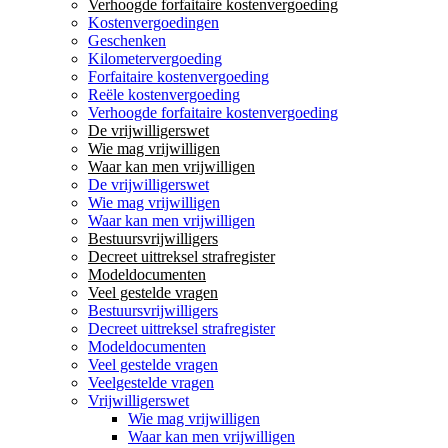
Verhoogde forfaitaire kostenvergoeding
Kostenvergoedingen
Geschenken
Kilometervergoeding
Forfaitaire kostenvergoeding
Reële kostenvergoeding
Verhoogde forfaitaire kostenvergoeding
De vrijwilligerswet
Wie mag vrijwilligen
Waar kan men vrijwilligen
De vrijwilligerswet
Wie mag vrijwilligen
Waar kan men vrijwilligen
Bestuursvrijwilligers
Decreet uittreksel strafregister
Modeldocumenten
Veel gestelde vragen
Bestuursvrijwilligers
Decreet uittreksel strafregister
Modeldocumenten
Veel gestelde vragen
Veelgestelde vragen
Vrijwilligerswet
Wie mag vrijwilligen
Waar kan men vrijwilligen