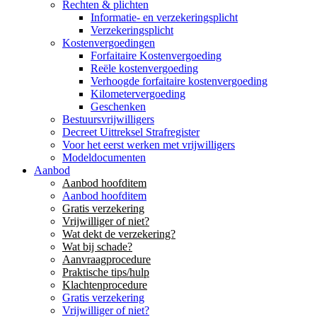
Rechten & plichten
Informatie- en verzekeringsplicht
Verzekeringsplicht
Kostenvergoedingen
Forfaitaire Kostenvergoeding
Reële kostenvergoeding
Verhoogde forfaitaire kostenvergoeding
Kilometervergoeding
Geschenken
Bestuursvrijwilligers
Decreet Uittreksel Strafregister
Voor het eerst werken met vrijwilligers
Modeldocumenten
Aanbod
Aanbod hoofditem
Aanbod hoofditem
Gratis verzekering
Vrijwilliger of niet?
Wat dekt de verzekering?
Wat bij schade?
Aanvraagprocedure
Praktische tips/hulp
Klachtenprocedure
Gratis verzekering
Vrijwilliger of niet?