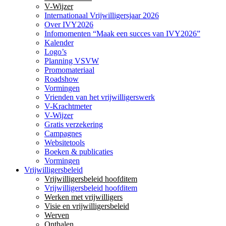
V-Wijzer
Internationaal Vrijwilligersjaar 2026
Over IVY2026
Infomomenten “Maak een succes van IVY2026”
Kalender
Logo’s
Planning VSVW
Promomateriaal
Roadshow
Vormingen
Vrienden van het vrijwilligerswerk
V-Krachtmeter
V-Wijzer
Gratis verzekering
Campagnes
Websitetools
Boeken & publicaties
Vormingen
Vrijwilligersbeleid
Vrijwilligersbeleid hoofditem
Vrijwilligersbeleid hoofditem
Werken met vrijwilligers
Visie en vrijwilligersbeleid
Werven
Onthalen