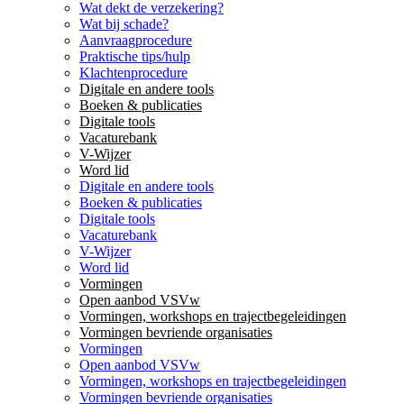
Wat dekt de verzekering?
Wat bij schade?
Aanvraagprocedure
Praktische tips/hulp
Klachtenprocedure
Digitale en andere tools
Boeken & publicaties
Digitale tools
Vacaturebank
V-Wijzer
Word lid
Digitale en andere tools
Boeken & publicaties
Digitale tools
Vacaturebank
V-Wijzer
Word lid
Vormingen
Open aanbod VSVw
Vormingen, workshops en trajectbegeleidingen
Vormingen bevriende organisaties
Vormingen
Open aanbod VSVw
Vormingen, workshops en trajectbegeleidingen
Vormingen bevriende organisaties