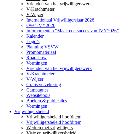
Vrienden van het vrijwilligerswerk
V-Krachtmeter
V-Wijzer
Internationaal Vrijwilligersjaar 2026
Over IVY2026
Infomomenten “Maak een succes van IVY2026”
Kalender
Logo’s
Planning VSVW
Promomateriaal
Roadshow
Vormingen
Vrienden van het vrijwilligerswerk
V-Krachtmeter
V-Wijzer
Gratis verzekering
Campagnes
Websitetools
Boeken & publicaties
Vormingen
Vrijwilligersbeleid
Vrijwilligersbeleid hoofditem
Vrijwilligersbeleid hoofditem
Werken met vrijwilligers
Visie en vrijwilligersbeleid