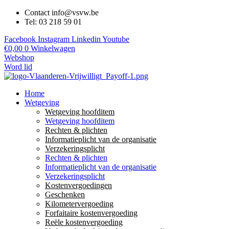
Contact info@vsvw.be
Tel: 03 218 59 01
Facebook
Instagram
Linkedin
Youtube
€
0,00
0
Winkelwagen
Webshop
Word lid
Home
Wetgeving
Wetgeving hoofditem
Wetgeving hoofditem
Rechten & plichten
Informatieplicht van de organisatie
Verzekeringsplicht
Rechten & plichten
Informatieplicht van de organisatie
Verzekeringsplicht
Kostenvergoedingen
Geschenken
Kilometervergoeding
Forfaitaire kostenvergoeding
Reële kostenvergoeding