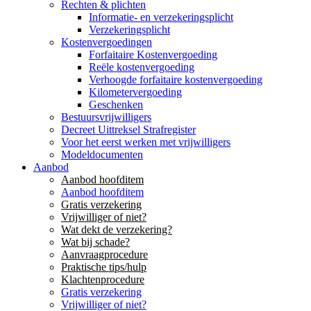
Rechten & plichten
Informatie- en verzekeringsplicht
Verzekeringsplicht
Kostenvergoedingen
Forfaitaire Kostenvergoeding
Reële kostenvergoeding
Verhoogde forfaitaire kostenvergoeding
Kilometervergoeding
Geschenken
Bestuursvrijwilligers
Decreet Uittreksel Strafregister
Voor het eerst werken met vrijwilligers
Modeldocumenten
Aanbod
Aanbod hoofditem
Aanbod hoofditem
Gratis verzekering
Vrijwilliger of niet?
Wat dekt de verzekering?
Wat bij schade?
Aanvraagprocedure
Praktische tips/hulp
Klachtenprocedure
Gratis verzekering
Vrijwilliger of niet?