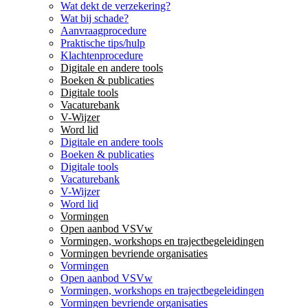
Wat dekt de verzekering?
Wat bij schade?
Aanvraagprocedure
Praktische tips/hulp
Klachtenprocedure
Digitale en andere tools
Boeken & publicaties
Digitale tools
Vacaturebank
V-Wijzer
Word lid
Digitale en andere tools
Boeken & publicaties
Digitale tools
Vacaturebank
V-Wijzer
Word lid
Vormingen
Open aanbod VSVw
Vormingen, workshops en trajectbegeleidingen
Vormingen bevriende organisaties
Vormingen
Open aanbod VSVw
Vormingen, workshops en trajectbegeleidingen
Vormingen bevriende organisaties