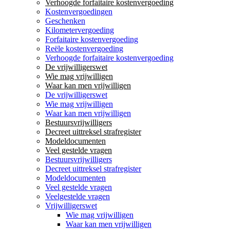
Verhoogde forfaitaire kostenvergoeding
Kostenvergoedingen
Geschenken
Kilometervergoeding
Forfaitaire kostenvergoeding
Reële kostenvergoeding
Verhoogde forfaitaire kostenvergoeding
De vrijwilligerswet
Wie mag vrijwilligen
Waar kan men vrijwilligen
De vrijwilligerswet
Wie mag vrijwilligen
Waar kan men vrijwilligen
Bestuursvrijwilligers
Decreet uittreksel strafregister
Modeldocumenten
Veel gestelde vragen
Bestuursvrijwilligers
Decreet uittreksel strafregister
Modeldocumenten
Veel gestelde vragen
Veelgestelde vragen
Vrijwilligerswet
Wie mag vrijwilligen
Waar kan men vrijwilligen