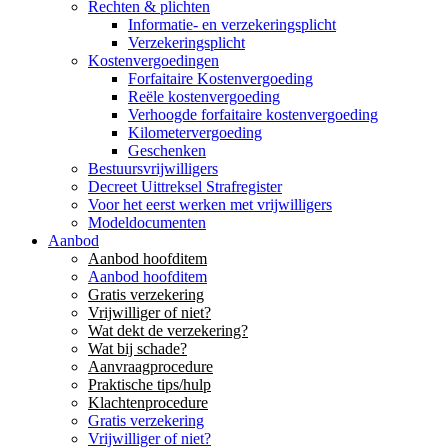
Rechten & plichten
Informatie- en verzekeringsplicht
Verzekeringsplicht
Kostenvergoedingen
Forfaitaire Kostenvergoeding
Reële kostenvergoeding
Verhoogde forfaitaire kostenvergoeding
Kilometervergoeding
Geschenken
Bestuursvrijwilligers
Decreet Uittreksel Strafregister
Voor het eerst werken met vrijwilligers
Modeldocumenten
Aanbod
Aanbod hoofditem
Aanbod hoofditem
Gratis verzekering
Vrijwilliger of niet?
Wat dekt de verzekering?
Wat bij schade?
Aanvraagprocedure
Praktische tips/hulp
Klachtenprocedure
Gratis verzekering
Vrijwilliger of niet?