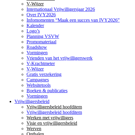
V-Wijzer
Internationaal Vrijwilligersjaar 2026
Over IVY2026
Infomomenten “Maak een succes van IVY2026”
Kalender
Logo’s
Planning VSVW
Promomateriaal
Roadshow
Vormingen
Vrienden van het vrijwilligerswerk
V-Krachtmeter
V-Wijzer
Gratis verzekering
Campagnes
Websitetools
Boeken & publicaties
Vormingen
Vrijwilligersbeleid
Vrijwilligersbeleid hoofditem
Vrijwilligersbeleid hoofditem
Werken met vrijwilligers
Visie en vrijwilligersbeleid
Werven
Onthalen