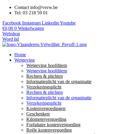
Contact info@vsvw.be
Tel: 03 218 59 01
Facebook
Instagram
Linkedin
Youtube
€
0,00
0
Winkelwagen
Webshop
Word lid
Home
Wetgeving
Wetgeving hoofditem
Wetgeving hoofditem
Rechten & plichten
Informatieplicht van de organisatie
Verzekeringsplicht
Rechten & plichten
Informatieplicht van de organisatie
Verzekeringsplicht
Kostenvergoedingen
Geschenken
Kilometervergoeding
Forfaitaire kostenvergoeding
Reële kostenvergoeding