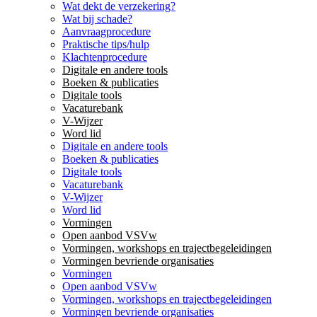
Wat dekt de verzekering?
Wat bij schade?
Aanvraagprocedure
Praktische tips/hulp
Klachtenprocedure
Digitale en andere tools
Boeken & publicaties
Digitale tools
Vacaturebank
V-Wijzer
Word lid
Digitale en andere tools
Boeken & publicaties
Digitale tools
Vacaturebank
V-Wijzer
Word lid
Vormingen
Open aanbod VSVw
Vormingen, workshops en trajectbegeleidingen
Vormingen bevriende organisaties
Vormingen
Open aanbod VSVw
Vormingen, workshops en trajectbegeleidingen
Vormingen bevriende organisaties