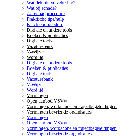
Wat dekt de verzekering?
Wat bij schade?
Aanvraagprocedure
Praktische tips/hulp
Klachtenprocedure
Digitale en andere tools
Boeken & publicaties
Digitale tools
Vacaturebank
V-Wijzer
Word lid
Digitale en andere tools
Boeken & publicaties
Digitale tools
Vacaturebank
V-Wijzer
Word lid
Vormingen
Open aanbod VSVw
Vormingen, workshops en trajectbegeleidingen
Vormingen bevriende organisaties
Vormingen
Open aanbod VSVw
Vormingen, workshops en trajectbegeleidingen
Vormingen bevriende organisaties