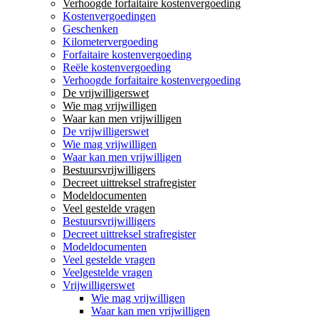
Verhoogde forfaitaire kostenvergoeding
Kostenvergoedingen
Geschenken
Kilometervergoeding
Forfaitaire kostenvergoeding
Reële kostenvergoeding
Verhoogde forfaitaire kostenvergoeding
De vrijwilligerswet
Wie mag vrijwilligen
Waar kan men vrijwilligen
De vrijwilligerswet
Wie mag vrijwilligen
Waar kan men vrijwilligen
Bestuursvrijwilligers
Decreet uittreksel strafregister
Modeldocumenten
Veel gestelde vragen
Bestuursvrijwilligers
Decreet uittreksel strafregister
Modeldocumenten
Veel gestelde vragen
Veelgestelde vragen
Vrijwilligerswet
Wie mag vrijwilligen
Waar kan men vrijwilligen