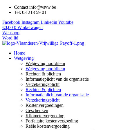
Contact info@vsvw.be
Tel: 03 218 59 01
Facebook
Instagram
Linkedin
Youtube
€
0,00
0
Winkelwagen
Webshop
Word lid
Home
Wetgeving
Wetgeving hoofditem
Wetgeving hoofditem
Rechten & plichten
Informatieplicht van de organisatie
Verzekeringsplicht
Rechten & plichten
Informatieplicht van de organisatie
Verzekeringsplicht
Kostenvergoedingen
Geschenken
Kilometervergoeding
Forfaitaire kostenvergoeding
Reële kostenvergoeding