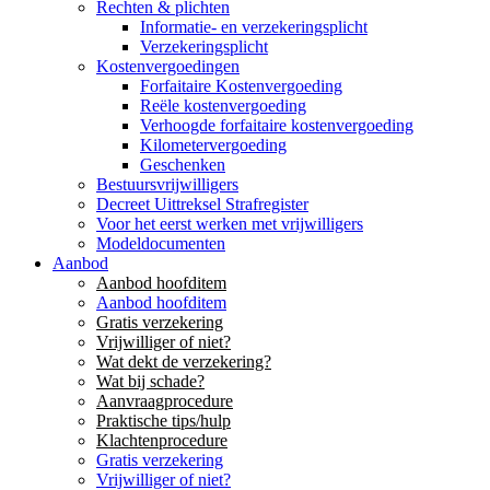
Rechten & plichten
Informatie- en verzekeringsplicht
Verzekeringsplicht
Kostenvergoedingen
Forfaitaire Kostenvergoeding
Reële kostenvergoeding
Verhoogde forfaitaire kostenvergoeding
Kilometervergoeding
Geschenken
Bestuursvrijwilligers
Decreet Uittreksel Strafregister
Voor het eerst werken met vrijwilligers
Modeldocumenten
Aanbod
Aanbod hoofditem
Aanbod hoofditem
Gratis verzekering
Vrijwilliger of niet?
Wat dekt de verzekering?
Wat bij schade?
Aanvraagprocedure
Praktische tips/hulp
Klachtenprocedure
Gratis verzekering
Vrijwilliger of niet?