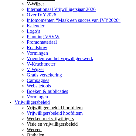
V-Wijzer
Internationaal Vrijwilligersjaar 2026
Over IVY2026
Infomomenten “Maak een succes van IVY2026”
Kalender
Logo’s
Planning VSVW
Promomateriaal
Roadshow
Vormingen
Vrienden van het vrijwilligerswerk
V-Krachtmeter
V-Wijzer
Gratis verzekering
Campagnes
Websitetools
Boeken & publicaties
Vormingen
Vrijwilligersbeleid
Vrijwilligersbeleid hoofditem
Vrijwilligersbeleid hoofditem
Werken met vrijwilligers
Visie en vrijwilligersbeleid
Werven
Onthalen