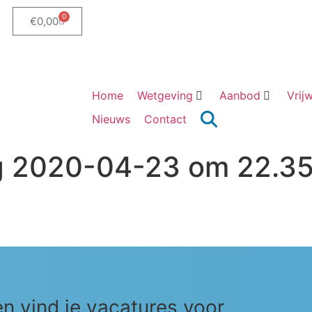
0
€
0,00
Webshop
Home
Wetgeving
Aanbod
Vrijw
Nieuws
Contact
g 2020-04-23 om 22.35
en vind je vacatures voor