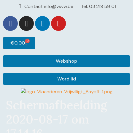
Contact info@vsvw.be
Tel: 03 218 59 01
0
€
0,00
Webshop
Word lid
Schermafbeelding
2020-08-17 om