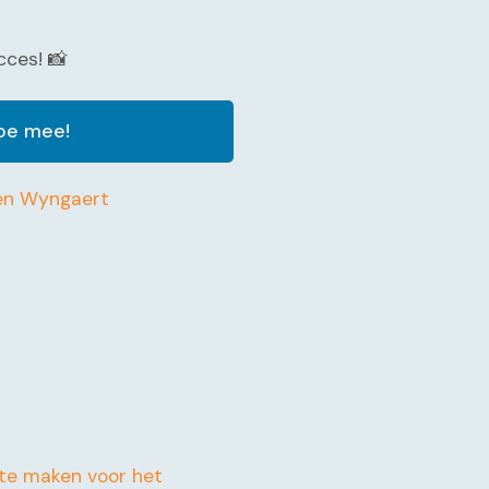
cces! 📸
doe mee!
en Wyngaert
r te maken voor het