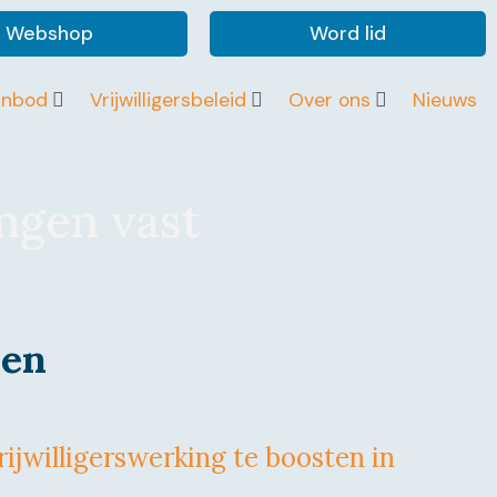
Webshop
Word lid
anbod
Vrijwilligersbeleid
Over ons
Nieuws
ingen vast
len
ijwilligerswerking te boosten in