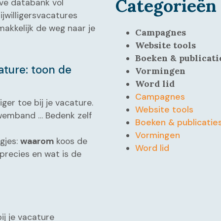
Categorieën
eve databank vol
rijwilligersvacatures
makkelijk de weg naar je
Campagnes
Website tools
Boeken & publicati
acature: toon de
Vormingen
Word lid
Campagnes
iger toe bij je vacature.
Website tools
zwemband … Bedenk zelf
Boeken & publicatie
Vormingen
agjes:
waarom
koos de
Word lid
 precies en wat is de
ij je vacature