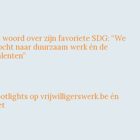
t woord over zijn favoriete SDG: “We
tocht naar duurzaam werk én de
alenten”
otlights op vrijwilligerswerk.be én
et