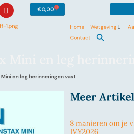
0
€
0,00
Home
Wetgeving
A
Contact
x Mini en leg herinner
 Mini en leg herinneringen vast
Meer Artike
8 manieren om je vr
IVY2026