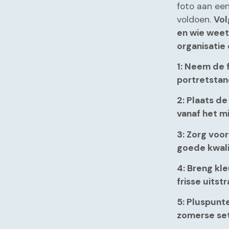
foto aan ee
voldoen.
Vol
en wie weet
organisatie 
1: Neem de f
portretstan
2: Plaats de
vanaf het m
3: Zorg voo
goede kwali
4: Breng kle
frisse uitstr
5: Pluspunt
zomerse set