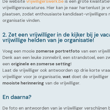
De website
vrijwilligerswerk.be
is een grote kwalitati
vrijwilligersvacatures. Hier kan je naar hartenlust je v
plaatsen, zodat enthousiaste kandidaat-vrijwilligers 
organisatie vinden.
2. Zet een vrijwilliger in de kijker bij je v
vrijwillige helden van je organisatie!
Voeg een mooie
zomerse
portretfoto
van een vrijwill
Denk aan een leuke zonnebril, een strandstoel, een 
een
originele en zomerse setting
!
Laat de vrijwilliger ook antwoorden op drie korte vra
vrijwilliger voor je organisatie,
wat
doet de vrijwilliger
mooiste herinnering
van de vrijwilliger.
En daarna?
De foto en antwoorden van je vrijwilliger verschijnen b