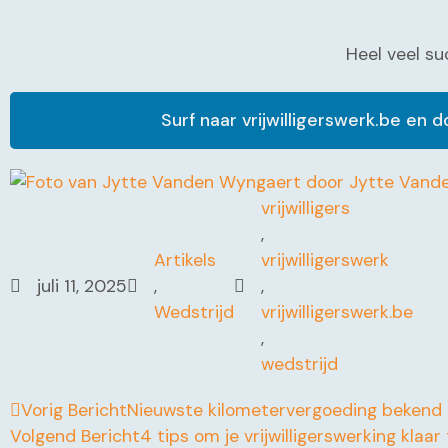
Heel veel su
Surf naar vrijwilligerswerk.be en 
door
Jytte Vand
vrijwilligers
,
Artikels
vrijwilligerswerk
juli 11, 2025
,
,
Wedstrijd
vrijwilligerswerk.be
,
wedstrijd
Vorig Bericht
Nieuwste kilometervergoeding bekend
Volgend Bericht
4 tips om je vrijwilligerswerking klaa