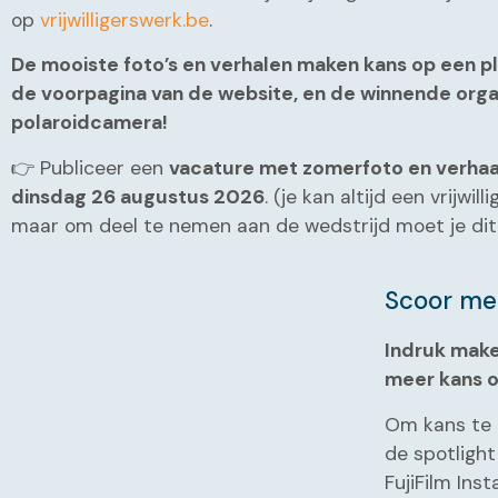
op
vrijwilligerswerk.be
.
De mooiste foto’s en verhalen maken kans op een ple
de voorpagina van de website, en de winnende orga
polaroidcamera!
👉 Publiceer een
vacature met zomerfoto en verhaa
dinsdag 26 augustus 2026
. (je kan altijd een vrijwill
maar om deel te nemen aan de wedstrijd moet je dit
Scoor met
Indruk make
meer kans 
Om kans te 
de spotligh
FujiFilm Ins