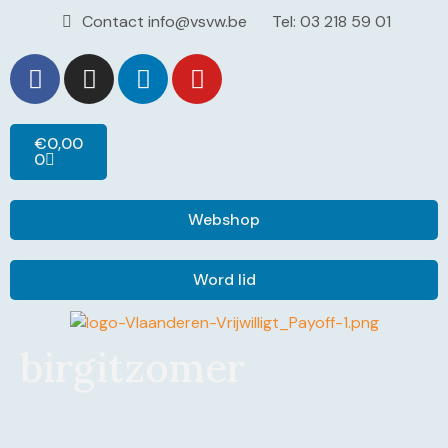
Contact info@vsvw.be
Tel: 03 218 59 01
€
0,00
0
Webshop
Word lid
birgitzomer