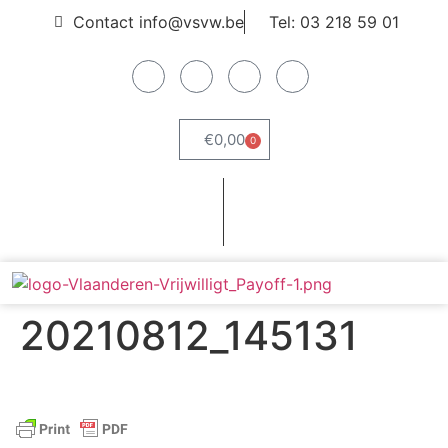
Contact info@vsvw.be
Tel: 03 218 59 01
€
0,00
0
Webshop
Word lid
20210812_145131