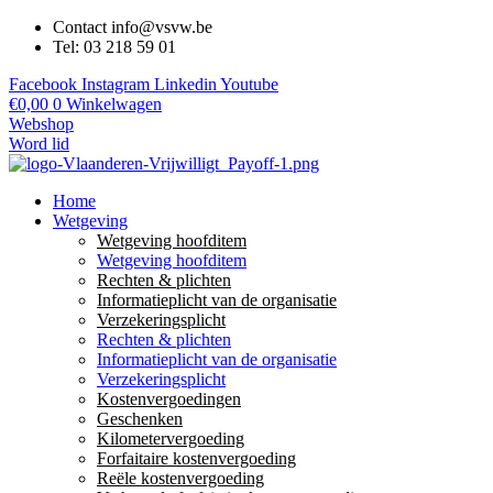
Contact info@vsvw.be
Tel: 03 218 59 01
Facebook
Instagram
Linkedin
Youtube
€
0,00
0
Winkelwagen
Webshop
Word lid
Home
Wetgeving
Wetgeving hoofditem
Wetgeving hoofditem
Rechten & plichten
Informatieplicht van de organisatie
Verzekeringsplicht
Rechten & plichten
Informatieplicht van de organisatie
Verzekeringsplicht
Kostenvergoedingen
Geschenken
Kilometervergoeding
Forfaitaire kostenvergoeding
Reële kostenvergoeding