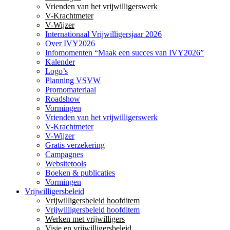
Vrienden van het vrijwilligerswerk
V-Krachtmeter
V-Wijzer
Internationaal Vrijwilligersjaar 2026
Over IVY2026
Infomomenten “Maak een succes van IVY2026”
Kalender
Logo’s
Planning VSVW
Promomateriaal
Roadshow
Vormingen
Vrienden van het vrijwilligerswerk
V-Krachtmeter
V-Wijzer
Gratis verzekering
Campagnes
Websitetools
Boeken & publicaties
Vormingen
Vrijwilligersbeleid
Vrijwilligersbeleid hoofditem
Vrijwilligersbeleid hoofditem
Werken met vrijwilligers
Visie en vrijwilligersbeleid