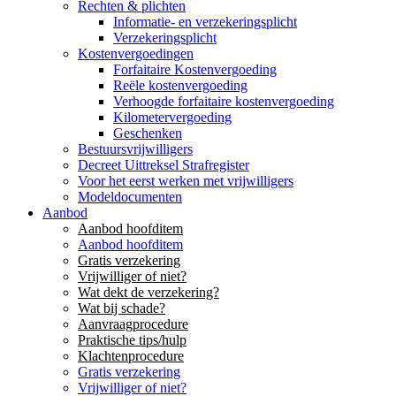
Rechten & plichten
Informatie- en verzekeringsplicht
Verzekeringsplicht
Kostenvergoedingen
Forfaitaire Kostenvergoeding
Reële kostenvergoeding
Verhoogde forfaitaire kostenvergoeding
Kilometervergoeding
Geschenken
Bestuursvrijwilligers
Decreet Uittreksel Strafregister
Voor het eerst werken met vrijwilligers
Modeldocumenten
Aanbod
Aanbod hoofditem
Aanbod hoofditem
Gratis verzekering
Vrijwilliger of niet?
Wat dekt de verzekering?
Wat bij schade?
Aanvraagprocedure
Praktische tips/hulp
Klachtenprocedure
Gratis verzekering
Vrijwilliger of niet?