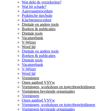
Wat dekt de verzekering?
Wat bij schade?
Aanvraagprocedure
Praktische tips/hulp
Klachtenprocedure
Digitale en andere tools
Boeken & publicaties
Digitale tools
Vacaturebank
V-Wijzer
Word lid
Digitale en andere tools
Boeken & publicaties
Digitale tools
Vacaturebank
V-Wijzer
Word lid
Vormingen
Open aanbod VSVw
Vormingen, workshops en trajectbegeleidingen
Vormingen bevriende organisaties
Vormingen
Open aanbod VSVw
Vormingen, workshops en trajectbegeleidingen
Vormingen bevriende organisaties