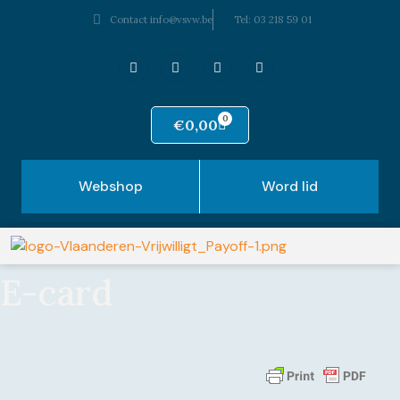
Contact info@vsvw.be
Tel: 03 218 59 01
0
€
0,00
Webshop
Word lid
E-card