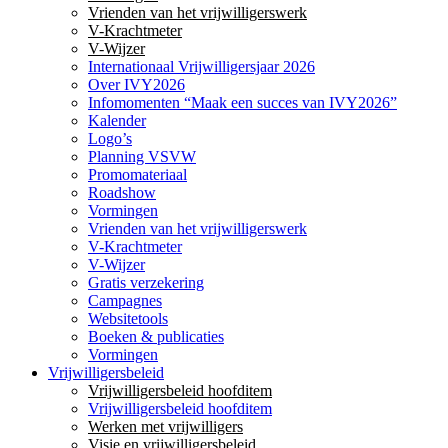
Vrienden van het vrijwilligerswerk
V-Krachtmeter
V-Wijzer
Internationaal Vrijwilligersjaar 2026
Over IVY2026
Infomomenten “Maak een succes van IVY2026”
Kalender
Logo’s
Planning VSVW
Promomateriaal
Roadshow
Vormingen
Vrienden van het vrijwilligerswerk
V-Krachtmeter
V-Wijzer
Gratis verzekering
Campagnes
Websitetools
Boeken & publicaties
Vormingen
Vrijwilligersbeleid
Vrijwilligersbeleid hoofditem
Vrijwilligersbeleid hoofditem
Werken met vrijwilligers
Visie en vrijwilligersbeleid