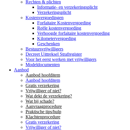
Rechten & plichten
Informatie- en verzekeringsplicht
Verzekeringsplicht
Kostenvergoedingen
Forfaitaire Kostenvergoeding
Reële kostenvergoeding
Verhoogde forfaitaire kostenvergoeding
Kilometervergoeding
Geschenken
Bestuursvrijwilligers
Decreet Uittreksel Strafregister
Voor het eerst werken met vrijwilligers
Modeldocumenten
Aanbod
Aanbod hoofditem
Aanbod hoofditem
Gratis verzekering
Vrijwilliger of niet?
Wat dekt de verzekering?
Wat bij schade?
Aanvraagprocedure
Praktische tips/hulp
Klachtenprocedure
Gratis verzekering
Vrijwilliger of niet?