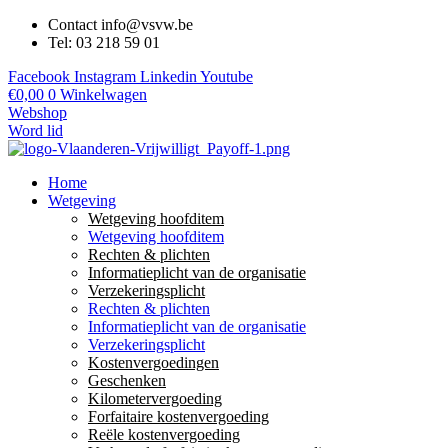
Contact info@vsvw.be
Tel: 03 218 59 01
Facebook
Instagram
Linkedin
Youtube
€
0,00
0
Winkelwagen
Webshop
Word lid
Home
Wetgeving
Wetgeving hoofditem
Wetgeving hoofditem
Rechten & plichten
Informatieplicht van de organisatie
Verzekeringsplicht
Rechten & plichten
Informatieplicht van de organisatie
Verzekeringsplicht
Kostenvergoedingen
Geschenken
Kilometervergoeding
Forfaitaire kostenvergoeding
Reële kostenvergoeding