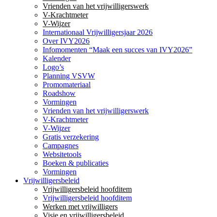
Vrienden van het vrijwilligerswerk
V-Krachtmeter
V-Wijzer
Internationaal Vrijwilligersjaar 2026
Over IVY2026
Infomomenten “Maak een succes van IVY2026”
Kalender
Logo’s
Planning VSVW
Promomateriaal
Roadshow
Vormingen
Vrienden van het vrijwilligerswerk
V-Krachtmeter
V-Wijzer
Gratis verzekering
Campagnes
Websitetools
Boeken & publicaties
Vormingen
Vrijwilligersbeleid
Vrijwilligersbeleid hoofditem
Vrijwilligersbeleid hoofditem
Werken met vrijwilligers
Visie en vrijwilligersbeleid