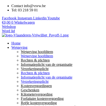
Contact info@vsvw.be
Tel: 03 218 59 01
Facebook
Instagram
Linkedin
Youtube
€
0,00
0
Winkelwagen
Webshop
Word lid
Home
Wetgeving
Wetgeving hoofditem
Wetgeving hoofditem
Rechten & plichten
Informatieplicht van de organisatie
Verzekeringsplicht
Rechten & plichten
Informatieplicht van de organisatie
Verzekeringsplicht
Kostenvergoedingen
Geschenken
Kilometervergoeding
Forfaitaire kostenvergoeding
Reële kostenvergoeding