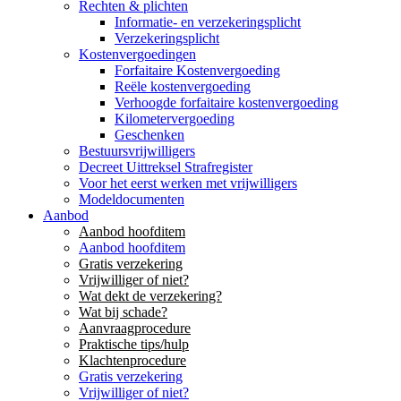
Rechten & plichten
Informatie- en verzekeringsplicht
Verzekeringsplicht
Kostenvergoedingen
Forfaitaire Kostenvergoeding
Reële kostenvergoeding
Verhoogde forfaitaire kostenvergoeding
Kilometervergoeding
Geschenken
Bestuursvrijwilligers
Decreet Uittreksel Strafregister
Voor het eerst werken met vrijwilligers
Modeldocumenten
Aanbod
Aanbod hoofditem
Aanbod hoofditem
Gratis verzekering
Vrijwilliger of niet?
Wat dekt de verzekering?
Wat bij schade?
Aanvraagprocedure
Praktische tips/hulp
Klachtenprocedure
Gratis verzekering
Vrijwilliger of niet?