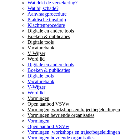
Wat dekt de verzekering?
Wat bij schade?
Aanvraagprocedure
Praktische tips/hulp
Klachtenprocedure
Digitale en andere tools
Boeken & publicaties
Digitale tools
Vacaturebank
V-Wijzer
Word lid
Digitale en andere tools
Boeken & publicaties
Digitale tools
Vacaturebank
V-Wijzer
Word lid
Vormingen
Open aanbod VSVw
Vormingen, workshops en trajectbegeleidingen
Vormingen bevriende organisaties
Vormingen
Open aanbod VSVw
Vormingen, workshops en trajectbegeleidingen
Vormingen bevriende organisaties