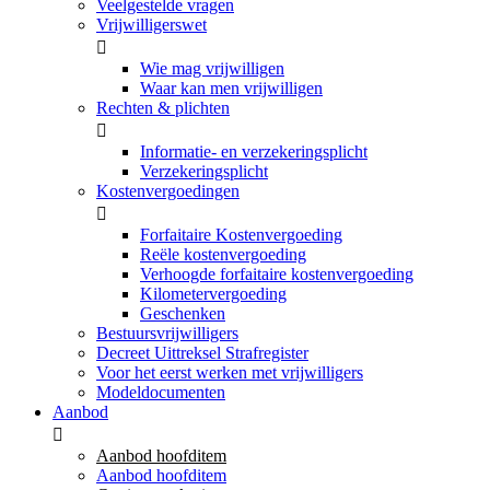
Veelgestelde vragen
Vrijwilligerswet
Wie mag vrijwilligen
Waar kan men vrijwilligen
Rechten & plichten
Informatie- en verzekeringsplicht
Verzekeringsplicht
Kostenvergoedingen
Forfaitaire Kostenvergoeding
Reële kostenvergoeding
Verhoogde forfaitaire kostenvergoeding
Kilometervergoeding
Geschenken
Bestuursvrijwilligers
Decreet Uittreksel Strafregister
Voor het eerst werken met vrijwilligers
Modeldocumenten
Aanbod
Aanbod hoofditem
Aanbod hoofditem