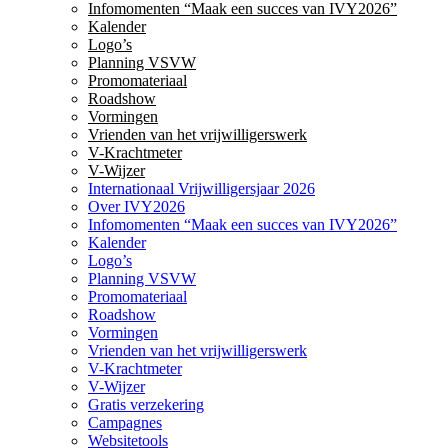
Infomomenten “Maak een succes van IVY2026”
Kalender
Logo’s
Planning VSVW
Promomateriaal
Roadshow
Vormingen
Vrienden van het vrijwilligerswerk
V-Krachtmeter
V-Wijzer
Internationaal Vrijwilligersjaar 2026
Over IVY2026
Infomomenten “Maak een succes van IVY2026”
Kalender
Logo’s
Planning VSVW
Promomateriaal
Roadshow
Vormingen
Vrienden van het vrijwilligerswerk
V-Krachtmeter
V-Wijzer
Gratis verzekering
Campagnes
Websitetools