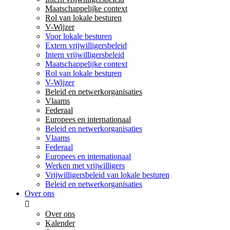
Maatschappelijke context
Rol van lokale besturen
V-Wijzer
Voor lokale besturen
Extern vrijwilligersbeleid
Intern vrijwilligersbeleid
Maatschappelijke context
Rol van lokale besturen
V-Wijzer
Beleid en netwerkorganisaties
Vlaams
Federaal
Europees en internationaal
Beleid en netwerkorganisaties
Vlaams
Federaal
Europees en internationaal
Werken met vrijwilligers
Vrijwilligersbeleid van lokale besturen
Beleid en netwerkorganisaties
Over ons
Over ons
Kalender