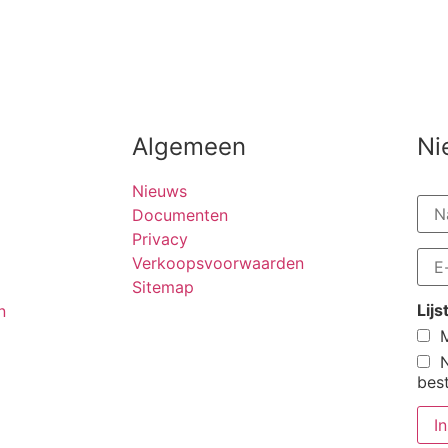
Algemeen
Ni
Nieuws
Documenten
Privacy
Verkoopsvoorwaarden
Sitemap
Lij
n
M
bes