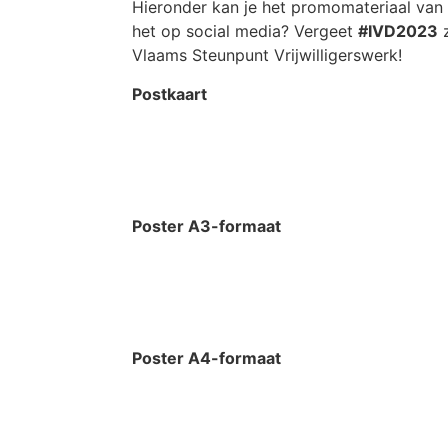
Hieronder kan je het promomateriaal van 
het op social media? Vergeet
#IVD2023
z
Vlaams Steunpunt Vrijwilligerswerk!
Postkaart
Download de pos
Poster A3-formaat
Download de poster i
Poster A4-formaat
Download de poster i