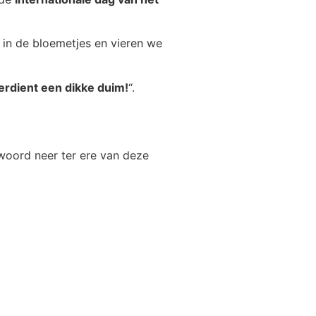
in de bloemetjes en vieren we
j verdient een dikke duim!
“.
oord neer ter ere van deze
nkwoord