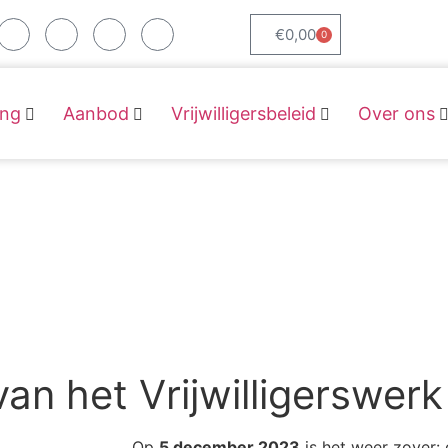
€
0,00
0
ing
Aanbod
Vrijwilligersbeleid
Over ons
van het Vrijwilligerswer
 Vrijwilligerswerk 2023
van het Vrijwilligerswe
Op
5 december 2023
is het weer zover: