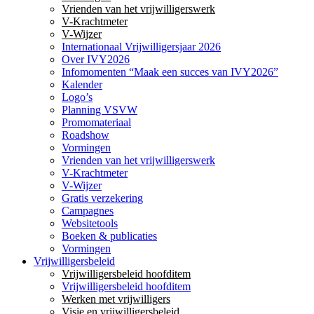
Vrienden van het vrijwilligerswerk
V-Krachtmeter
V-Wijzer
Internationaal Vrijwilligersjaar 2026
Over IVY2026
Infomomenten “Maak een succes van IVY2026”
Kalender
Logo’s
Planning VSVW
Promomateriaal
Roadshow
Vormingen
Vrienden van het vrijwilligerswerk
V-Krachtmeter
V-Wijzer
Gratis verzekering
Campagnes
Websitetools
Boeken & publicaties
Vormingen
Vrijwilligersbeleid
Vrijwilligersbeleid hoofditem
Vrijwilligersbeleid hoofditem
Werken met vrijwilligers
Visie en vrijwilligersbeleid