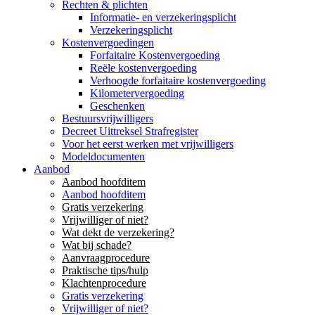
Rechten & plichten
Informatie- en verzekeringsplicht
Verzekeringsplicht
Kostenvergoedingen
Forfaitaire Kostenvergoeding
Reële kostenvergoeding
Verhoogde forfaitaire kostenvergoeding
Kilometervergoeding
Geschenken
Bestuursvrijwilligers
Decreet Uittreksel Strafregister
Voor het eerst werken met vrijwilligers
Modeldocumenten
Aanbod
Aanbod hoofditem
Aanbod hoofditem
Gratis verzekering
Vrijwilliger of niet?
Wat dekt de verzekering?
Wat bij schade?
Aanvraagprocedure
Praktische tips/hulp
Klachtenprocedure
Gratis verzekering
Vrijwilliger of niet?