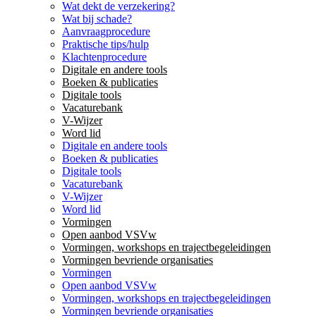
Wat dekt de verzekering?
Wat bij schade?
Aanvraagprocedure
Praktische tips/hulp
Klachtenprocedure
Digitale en andere tools
Boeken & publicaties
Digitale tools
Vacaturebank
V-Wijzer
Word lid
Digitale en andere tools
Boeken & publicaties
Digitale tools
Vacaturebank
V-Wijzer
Word lid
Vormingen
Open aanbod VSVw
Vormingen, workshops en trajectbegeleidingen
Vormingen bevriende organisaties
Vormingen
Open aanbod VSVw
Vormingen, workshops en trajectbegeleidingen
Vormingen bevriende organisaties