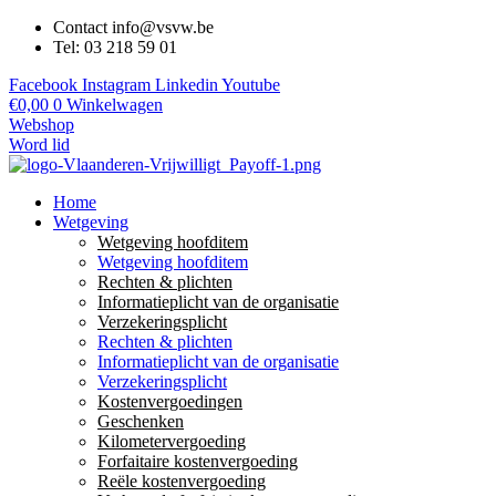
Contact info@vsvw.be
Tel: 03 218 59 01
Facebook
Instagram
Linkedin
Youtube
€
0,00
0
Winkelwagen
Webshop
Word lid
Home
Wetgeving
Wetgeving hoofditem
Wetgeving hoofditem
Rechten & plichten
Informatieplicht van de organisatie
Verzekeringsplicht
Rechten & plichten
Informatieplicht van de organisatie
Verzekeringsplicht
Kostenvergoedingen
Geschenken
Kilometervergoeding
Forfaitaire kostenvergoeding
Reële kostenvergoeding