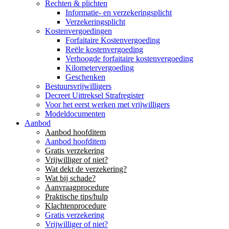
Rechten & plichten
Informatie- en verzekeringsplicht
Verzekeringsplicht
Kostenvergoedingen
Forfaitaire Kostenvergoeding
Reële kostenvergoeding
Verhoogde forfaitaire kostenvergoeding
Kilometervergoeding
Geschenken
Bestuursvrijwilligers
Decreet Uittreksel Strafregister
Voor het eerst werken met vrijwilligers
Modeldocumenten
Aanbod
Aanbod hoofditem
Aanbod hoofditem
Gratis verzekering
Vrijwilliger of niet?
Wat dekt de verzekering?
Wat bij schade?
Aanvraagprocedure
Praktische tips/hulp
Klachtenprocedure
Gratis verzekering
Vrijwilliger of niet?