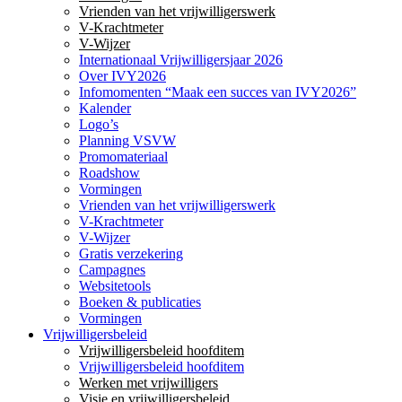
Vrienden van het vrijwilligerswerk
V-Krachtmeter
V-Wijzer
Internationaal Vrijwilligersjaar 2026
Over IVY2026
Infomomenten “Maak een succes van IVY2026”
Kalender
Logo’s
Planning VSVW
Promomateriaal
Roadshow
Vormingen
Vrienden van het vrijwilligerswerk
V-Krachtmeter
V-Wijzer
Gratis verzekering
Campagnes
Websitetools
Boeken & publicaties
Vormingen
Vrijwilligersbeleid
Vrijwilligersbeleid hoofditem
Vrijwilligersbeleid hoofditem
Werken met vrijwilligers
Visie en vrijwilligersbeleid