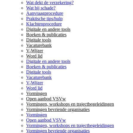
Wat dekt de verzekering?
Wat bij schade?
Aanvraagprocedure
Praktische tips/hulp
Klachtenprocedure
Digitale en andere tools
Boeken & publicaties
Digitale tools
Vacaturebank
V-Wijzer
Word lid
Digitale en andere tools
Boeken & publicaties
Digitale tools
Vacaturebank
V-Wijzer
Word lid
Vormingen
Open aanbod VSVw
Vormingen, workshops en trajectbegeleidingen
Vormingen bevriende organisaties
Vormingen
Open aanbod VSVw
Vormingen, workshops en trajectbegeleidingen
Vormingen bevriende organisaties