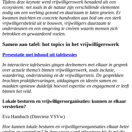
Tijdens deze keynote werd vrijwilligerswerk benaderd als een
ecosysteem: net zoals in de natuur zijn verschillende elementen
nodig om een werking gezond en duurzaam te laten groeien. Er
kwamen inzichten en concrete handvatten aan bod om een sterk
vrijwilligersbeleid uit te bouwen, vrijwilligers duurzaam te
ondersteunen en een omgeving te creëren waarin mensen zich
betrokken en gewaardeerd voelen.
Samen aan tafel: hot topics in het vrijwilligerswerk
Presentatie met inhoud uit tafelsessies
In interactieve tafelsessies gingen deelnemers met elkaar in gesprek
over actuele thema’s binnen vrijwilligerswerk, zoals inclusie,
waardering, ondersteuning en de vrijwilligersreis. De gesprekken
brachten praktijkervaringen, uitdagingen en ideeën samen en
maakten opnieuw duidelijk hoeveel expertise en engagement er leeft
binnen het veld.
Lokale besturen en vrijwilligersorganisaties: kunnen ze elkaar
versterken?
Eva Hambach (Directeur VSVw)
Hoe kunnen lokale besturen en vrijwilligersorganisaties elkaar beter
vinden en versterken? In deze sessie werd stilgestaan bij de rol die