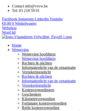
Contact info@vsvw.be
Tel: 03 218 59 01
Facebook
Instagram
Linkedin
Youtube
€
0,00
0
Winkelwagen
Webshop
Word lid
Home
Wetgeving
Wetgeving hoofditem
Wetgeving hoofditem
Rechten & plichten
Informatieplicht van de organisatie
Verzekeringsplicht
Rechten & plichten
Informatieplicht van de organisatie
Verzekeringsplicht
Kostenvergoedingen
Geschenken
Kilometervergoeding
Forfaitaire kostenvergoeding
Reële kostenvergoeding