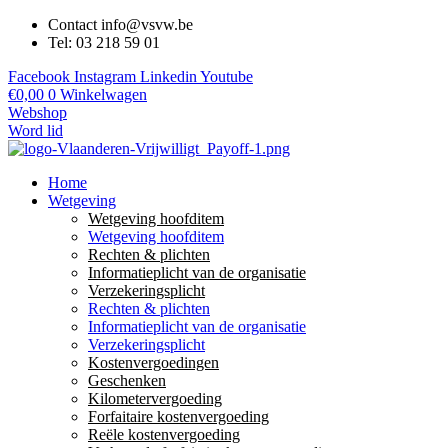
Contact info@vsvw.be
Tel: 03 218 59 01
Facebook
Instagram
Linkedin
Youtube
€
0,00
0
Winkelwagen
Webshop
Word lid
Home
Wetgeving
Wetgeving hoofditem
Wetgeving hoofditem
Rechten & plichten
Informatieplicht van de organisatie
Verzekeringsplicht
Rechten & plichten
Informatieplicht van de organisatie
Verzekeringsplicht
Kostenvergoedingen
Geschenken
Kilometervergoeding
Forfaitaire kostenvergoeding
Reële kostenvergoeding