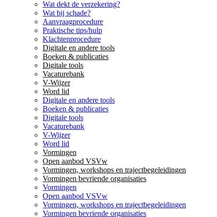
Wat dekt de verzekering?
Wat bij schade?
Aanvraagprocedure
Praktische tips/hulp
Klachtenprocedure
Digitale en andere tools
Boeken & publicaties
Digitale tools
Vacaturebank
V-Wijzer
Word lid
Digitale en andere tools
Boeken & publicaties
Digitale tools
Vacaturebank
V-Wijzer
Word lid
Vormingen
Open aanbod VSVw
Vormingen, workshops en trajectbegeleidingen
Vormingen bevriende organisaties
Vormingen
Open aanbod VSVw
Vormingen, workshops en trajectbegeleidingen
Vormingen bevriende organisaties