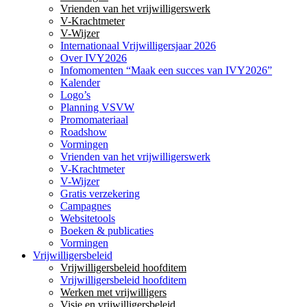
Vrienden van het vrijwilligerswerk
V-Krachtmeter
V-Wijzer
Internationaal Vrijwilligersjaar 2026
Over IVY2026
Infomomenten “Maak een succes van IVY2026”
Kalender
Logo’s
Planning VSVW
Promomateriaal
Roadshow
Vormingen
Vrienden van het vrijwilligerswerk
V-Krachtmeter
V-Wijzer
Gratis verzekering
Campagnes
Websitetools
Boeken & publicaties
Vormingen
Vrijwilligersbeleid
Vrijwilligersbeleid hoofditem
Vrijwilligersbeleid hoofditem
Werken met vrijwilligers
Visie en vrijwilligersbeleid