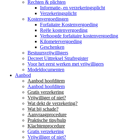
Rechten & plichten
Informatie- en verzekeringsplicht
Verzekeringsplicht
Kostenvergoedingen
Forfaitaire Kostenvergoeding
Reële kostenvergoeding
Verhoogde forfaitaire kostenvergoeding
Kilometervergoeding
Geschenken
Bestuursvrijwilligers
Decreet Uittreksel Strafregister
Voor het eerst werken met vrijwilligers
Modeldocumenten
Aanbod
Aanbod hoofditem
Aanbod hoofditem
Gratis verzekering
Vrijwilliger of niet?
Wat dekt de verzekering?
Wat bij schade?
Aanvraagprocedure
Praktische tips/hulp
Klachtenprocedure
Gratis verzekering
Vrijwilliger of niet?