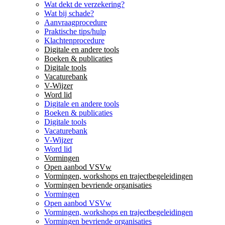
Wat dekt de verzekering?
Wat bij schade?
Aanvraagprocedure
Praktische tips/hulp
Klachtenprocedure
Digitale en andere tools
Boeken & publicaties
Digitale tools
Vacaturebank
V-Wijzer
Word lid
Digitale en andere tools
Boeken & publicaties
Digitale tools
Vacaturebank
V-Wijzer
Word lid
Vormingen
Open aanbod VSVw
Vormingen, workshops en trajectbegeleidingen
Vormingen bevriende organisaties
Vormingen
Open aanbod VSVw
Vormingen, workshops en trajectbegeleidingen
Vormingen bevriende organisaties