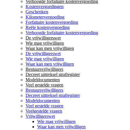
Verhoogde forfaitaire kostenvergoeding
Kostenvergoedingen
Geschenken
Kilometervergoeding
Forfaitaire kostenvergoeding
Reële kostenvergoeding
Verhoogde forfaitaire kostenvergoeding
De vrijwilligerswet
Wie mag vrijwilligen
Waar kan men vrijwilligen
De vrijwilligerswet
Wie mag vrijwilligen
Waar kan men vrijwilligen
Bestuursvrijwilligers
Decreet uittreksel strafregister
Modeldocumenten
Veel gestelde vragen
Bestuursvrijwilligers
Decreet uittreksel strafregister
Modeldocumenten
Veel gestelde vragen
Veelgestelde vragen
Vrijwilligerswet
Wie mag vrijwilligen
Waar kan men vrijwilligen