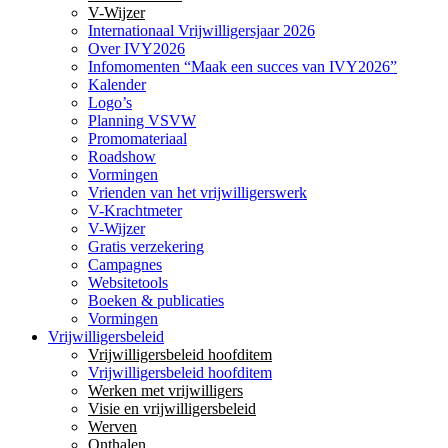
V-Wijzer
Internationaal Vrijwilligersjaar 2026
Over IVY2026
Infomomenten “Maak een succes van IVY2026”
Kalender
Logo’s
Planning VSVW
Promomateriaal
Roadshow
Vormingen
Vrienden van het vrijwilligerswerk
V-Krachtmeter
V-Wijzer
Gratis verzekering
Campagnes
Websitetools
Boeken & publicaties
Vormingen
Vrijwilligersbeleid
Vrijwilligersbeleid hoofditem
Vrijwilligersbeleid hoofditem
Werken met vrijwilligers
Visie en vrijwilligersbeleid
Werven
Onthalen