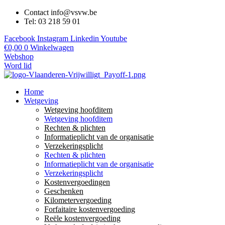
Contact info@vsvw.be
Tel: 03 218 59 01
Facebook
Instagram
Linkedin
Youtube
€
0,00
0
Winkelwagen
Webshop
Word lid
Home
Wetgeving
Wetgeving hoofditem
Wetgeving hoofditem
Rechten & plichten
Informatieplicht van de organisatie
Verzekeringsplicht
Rechten & plichten
Informatieplicht van de organisatie
Verzekeringsplicht
Kostenvergoedingen
Geschenken
Kilometervergoeding
Forfaitaire kostenvergoeding
Reële kostenvergoeding