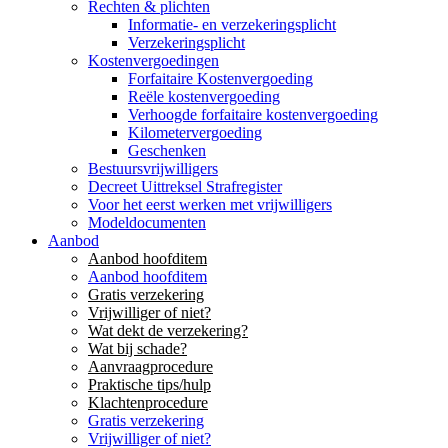
Rechten & plichten
Informatie- en verzekeringsplicht
Verzekeringsplicht
Kostenvergoedingen
Forfaitaire Kostenvergoeding
Reële kostenvergoeding
Verhoogde forfaitaire kostenvergoeding
Kilometervergoeding
Geschenken
Bestuursvrijwilligers
Decreet Uittreksel Strafregister
Voor het eerst werken met vrijwilligers
Modeldocumenten
Aanbod
Aanbod hoofditem
Aanbod hoofditem
Gratis verzekering
Vrijwilliger of niet?
Wat dekt de verzekering?
Wat bij schade?
Aanvraagprocedure
Praktische tips/hulp
Klachtenprocedure
Gratis verzekering
Vrijwilliger of niet?