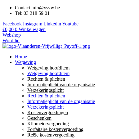
Contact info@vsvw.be
Tel: 03 218 59 01
Facebook
Instagram
Linkedin
Youtube
€
0,00
0
Winkelwagen
Webshop
Word lid
Home
Wetgeving
Wetgeving hoofditem
Wetgeving hoofditem
Rechten & plichten
Informatieplicht van de organisatie
Verzekeringsplicht
Rechten & plichten
Informatieplicht van de organisatie
Verzekeringsplicht
Kostenvergoedingen
Geschenken
Kilometervergoeding
Forfaitaire kostenvergoeding
Reële kostenvergoeding