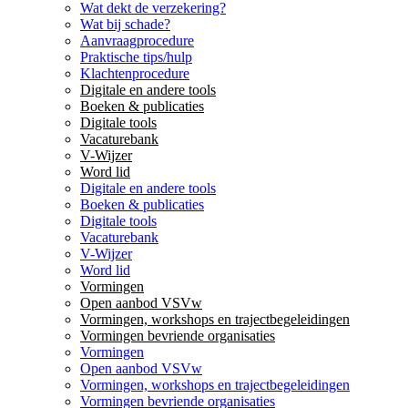
Wat dekt de verzekering?
Wat bij schade?
Aanvraagprocedure
Praktische tips/hulp
Klachtenprocedure
Digitale en andere tools
Boeken & publicaties
Digitale tools
Vacaturebank
V-Wijzer
Word lid
Digitale en andere tools
Boeken & publicaties
Digitale tools
Vacaturebank
V-Wijzer
Word lid
Vormingen
Open aanbod VSVw
Vormingen, workshops en trajectbegeleidingen
Vormingen bevriende organisaties
Vormingen
Open aanbod VSVw
Vormingen, workshops en trajectbegeleidingen
Vormingen bevriende organisaties