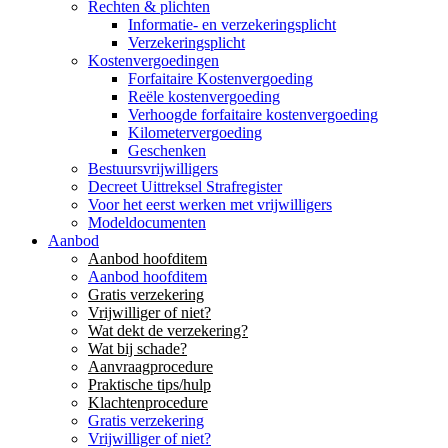
Rechten & plichten
Informatie- en verzekeringsplicht
Verzekeringsplicht
Kostenvergoedingen
Forfaitaire Kostenvergoeding
Reële kostenvergoeding
Verhoogde forfaitaire kostenvergoeding
Kilometervergoeding
Geschenken
Bestuursvrijwilligers
Decreet Uittreksel Strafregister
Voor het eerst werken met vrijwilligers
Modeldocumenten
Aanbod
Aanbod hoofditem
Aanbod hoofditem
Gratis verzekering
Vrijwilliger of niet?
Wat dekt de verzekering?
Wat bij schade?
Aanvraagprocedure
Praktische tips/hulp
Klachtenprocedure
Gratis verzekering
Vrijwilliger of niet?