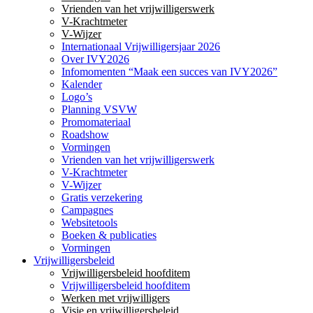
Vrienden van het vrijwilligerswerk
V-Krachtmeter
V-Wijzer
Internationaal Vrijwilligersjaar 2026
Over IVY2026
Infomomenten “Maak een succes van IVY2026”
Kalender
Logo’s
Planning VSVW
Promomateriaal
Roadshow
Vormingen
Vrienden van het vrijwilligerswerk
V-Krachtmeter
V-Wijzer
Gratis verzekering
Campagnes
Websitetools
Boeken & publicaties
Vormingen
Vrijwilligersbeleid
Vrijwilligersbeleid hoofditem
Vrijwilligersbeleid hoofditem
Werken met vrijwilligers
Visie en vrijwilligersbeleid