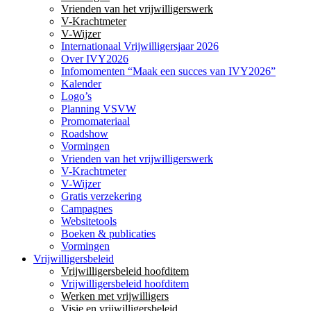
Vrienden van het vrijwilligerswerk
V-Krachtmeter
V-Wijzer
Internationaal Vrijwilligersjaar 2026
Over IVY2026
Infomomenten “Maak een succes van IVY2026”
Kalender
Logo’s
Planning VSVW
Promomateriaal
Roadshow
Vormingen
Vrienden van het vrijwilligerswerk
V-Krachtmeter
V-Wijzer
Gratis verzekering
Campagnes
Websitetools
Boeken & publicaties
Vormingen
Vrijwilligersbeleid
Vrijwilligersbeleid hoofditem
Vrijwilligersbeleid hoofditem
Werken met vrijwilligers
Visie en vrijwilligersbeleid