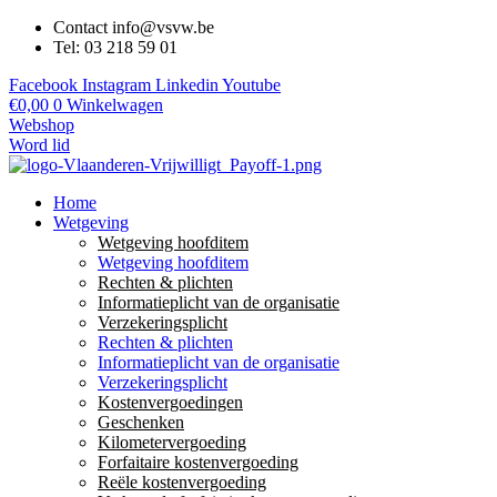
Contact info@vsvw.be
Tel: 03 218 59 01
Facebook
Instagram
Linkedin
Youtube
€
0,00
0
Winkelwagen
Webshop
Word lid
Home
Wetgeving
Wetgeving hoofditem
Wetgeving hoofditem
Rechten & plichten
Informatieplicht van de organisatie
Verzekeringsplicht
Rechten & plichten
Informatieplicht van de organisatie
Verzekeringsplicht
Kostenvergoedingen
Geschenken
Kilometervergoeding
Forfaitaire kostenvergoeding
Reële kostenvergoeding