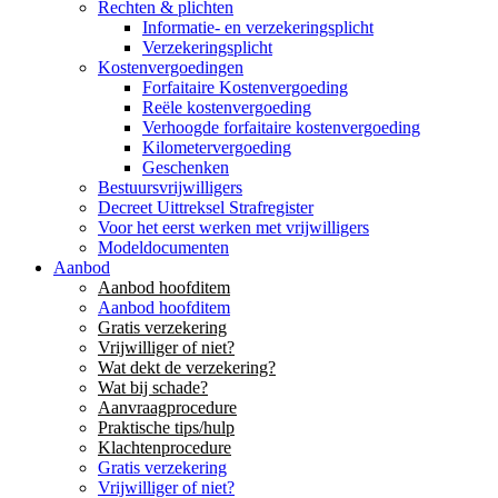
Rechten & plichten
Informatie- en verzekeringsplicht
Verzekeringsplicht
Kostenvergoedingen
Forfaitaire Kostenvergoeding
Reële kostenvergoeding
Verhoogde forfaitaire kostenvergoeding
Kilometervergoeding
Geschenken
Bestuursvrijwilligers
Decreet Uittreksel Strafregister
Voor het eerst werken met vrijwilligers
Modeldocumenten
Aanbod
Aanbod hoofditem
Aanbod hoofditem
Gratis verzekering
Vrijwilliger of niet?
Wat dekt de verzekering?
Wat bij schade?
Aanvraagprocedure
Praktische tips/hulp
Klachtenprocedure
Gratis verzekering
Vrijwilliger of niet?