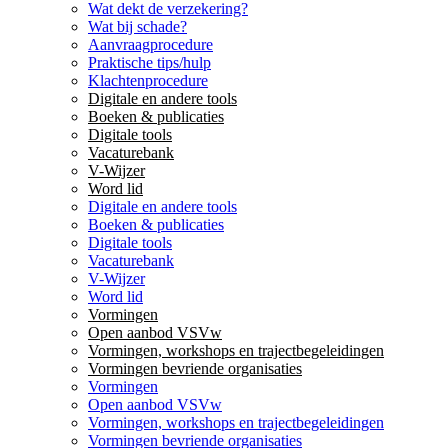
Wat dekt de verzekering?
Wat bij schade?
Aanvraagprocedure
Praktische tips/hulp
Klachtenprocedure
Digitale en andere tools
Boeken & publicaties
Digitale tools
Vacaturebank
V-Wijzer
Word lid
Digitale en andere tools
Boeken & publicaties
Digitale tools
Vacaturebank
V-Wijzer
Word lid
Vormingen
Open aanbod VSVw
Vormingen, workshops en trajectbegeleidingen
Vormingen bevriende organisaties
Vormingen
Open aanbod VSVw
Vormingen, workshops en trajectbegeleidingen
Vormingen bevriende organisaties