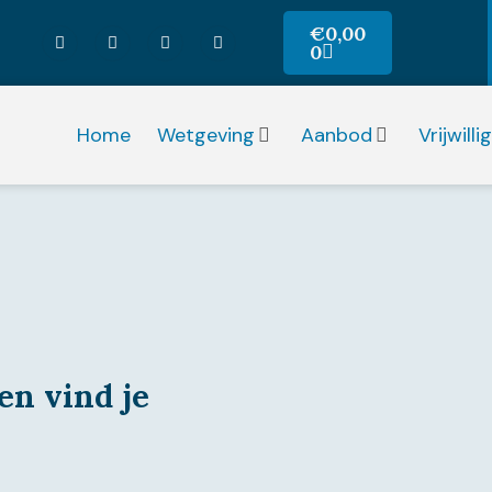
€
0,00
0
Home
Wetgeving
Aanbod
Vrijwill
en vind je