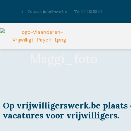
Contact info@vsvw.be
Tel: 03 218 59 01
Maggi_foto
Op vrijwilligerswerk.be plaats 
vacatures voor vrijwilligers.