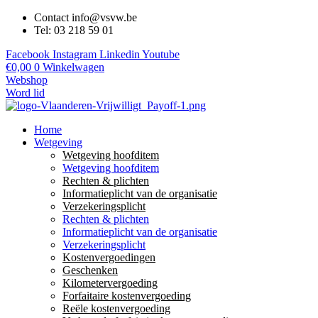
Contact info@vsvw.be
Tel: 03 218 59 01
Facebook
Instagram
Linkedin
Youtube
€
0,00
0
Winkelwagen
Webshop
Word lid
Home
Wetgeving
Wetgeving hoofditem
Wetgeving hoofditem
Rechten & plichten
Informatieplicht van de organisatie
Verzekeringsplicht
Rechten & plichten
Informatieplicht van de organisatie
Verzekeringsplicht
Kostenvergoedingen
Geschenken
Kilometervergoeding
Forfaitaire kostenvergoeding
Reële kostenvergoeding