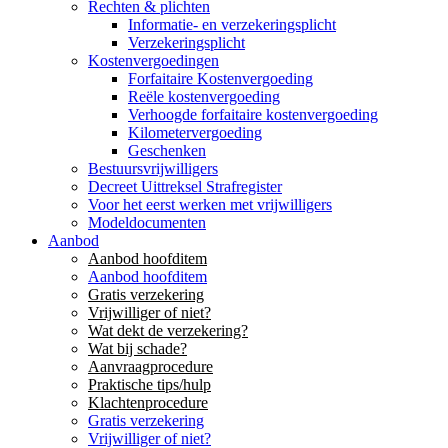
Rechten & plichten
Informatie- en verzekeringsplicht
Verzekeringsplicht
Kostenvergoedingen
Forfaitaire Kostenvergoeding
Reële kostenvergoeding
Verhoogde forfaitaire kostenvergoeding
Kilometervergoeding
Geschenken
Bestuursvrijwilligers
Decreet Uittreksel Strafregister
Voor het eerst werken met vrijwilligers
Modeldocumenten
Aanbod
Aanbod hoofditem
Aanbod hoofditem
Gratis verzekering
Vrijwilliger of niet?
Wat dekt de verzekering?
Wat bij schade?
Aanvraagprocedure
Praktische tips/hulp
Klachtenprocedure
Gratis verzekering
Vrijwilliger of niet?