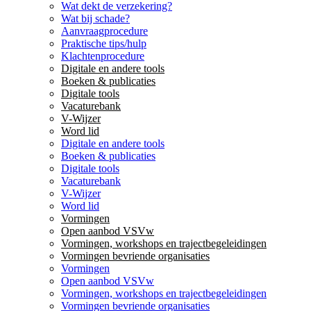
Wat dekt de verzekering?
Wat bij schade?
Aanvraagprocedure
Praktische tips/hulp
Klachtenprocedure
Digitale en andere tools
Boeken & publicaties
Digitale tools
Vacaturebank
V-Wijzer
Word lid
Digitale en andere tools
Boeken & publicaties
Digitale tools
Vacaturebank
V-Wijzer
Word lid
Vormingen
Open aanbod VSVw
Vormingen, workshops en trajectbegeleidingen
Vormingen bevriende organisaties
Vormingen
Open aanbod VSVw
Vormingen, workshops en trajectbegeleidingen
Vormingen bevriende organisaties