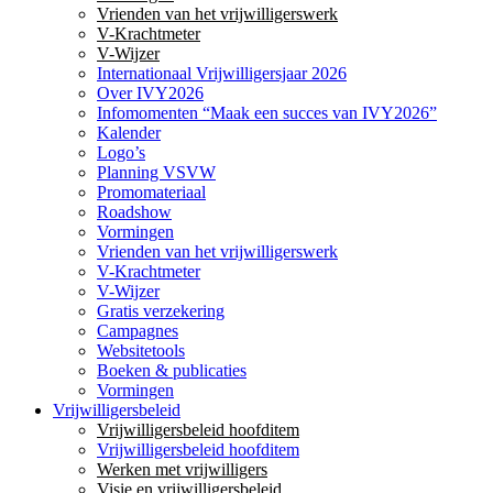
Vrienden van het vrijwilligerswerk
V-Krachtmeter
V-Wijzer
Internationaal Vrijwilligersjaar 2026
Over IVY2026
Infomomenten “Maak een succes van IVY2026”
Kalender
Logo’s
Planning VSVW
Promomateriaal
Roadshow
Vormingen
Vrienden van het vrijwilligerswerk
V-Krachtmeter
V-Wijzer
Gratis verzekering
Campagnes
Websitetools
Boeken & publicaties
Vormingen
Vrijwilligersbeleid
Vrijwilligersbeleid hoofditem
Vrijwilligersbeleid hoofditem
Werken met vrijwilligers
Visie en vrijwilligersbeleid