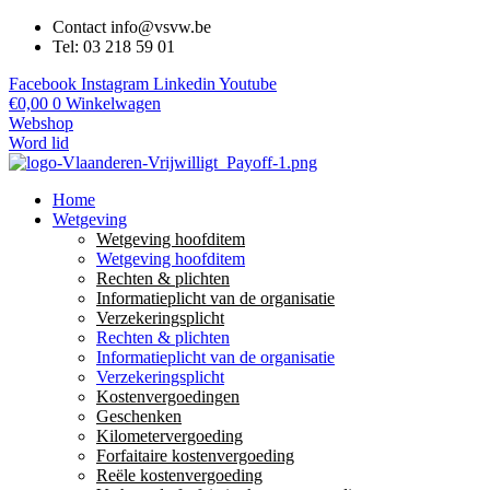
Contact info@vsvw.be
Tel: 03 218 59 01
Facebook
Instagram
Linkedin
Youtube
€
0,00
0
Winkelwagen
Webshop
Word lid
Home
Wetgeving
Wetgeving hoofditem
Wetgeving hoofditem
Rechten & plichten
Informatieplicht van de organisatie
Verzekeringsplicht
Rechten & plichten
Informatieplicht van de organisatie
Verzekeringsplicht
Kostenvergoedingen
Geschenken
Kilometervergoeding
Forfaitaire kostenvergoeding
Reële kostenvergoeding