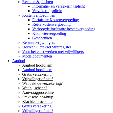
Rechten & plichten
Informatie- en verzekeringsplicht
Verzekeringsplicht
Kostenvergoedingen
Forfaitaire Kostenvergoeding
Reële kostenvergoeding
Verhoogde forfaitaire kostenvergoeding
Kilometervergoeding
Geschenken
Bestuursvrijwilligers
Decreet Uittreksel Strafregister
Voor het eerst werken met vrijwilligers
Modeldocumenten
Aanbod
Aanbod hoofditem
Aanbod hoofditem
Gratis verzekering
Vrijwilliger of niet?
Wat dekt de verzekering?
Wat bij schade?
Aanvraagprocedure
Praktische tips/hulp
Klachtenprocedure
Gratis verzekering
Vrijwilliger of niet?