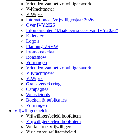
Vrienden van het vrijwilligerswerk
V-Krachtmeter
V-Wijzer
Internationaal Vrijwilligersjaar 2026
Over IVY2026
Infomomenten “Maak een succes van IVY2026”
Kalender
Logo’s
Planning VSVW
Promomateriaal
Roadshow
Vormingen
Vrienden van het vrijwilligerswerk
V-Krachtmeter
V-Wijzer
Gratis verzekering
Campagnes
Websitetools
Boeken & publicaties
Vormingen
Vrijwilligersbeleid
Vrijwilligersbeleid hoofditem
Vrijwilligersbeleid hoofditem
Werken met vrijwilligers
Visie en vrijwilligersbeleid