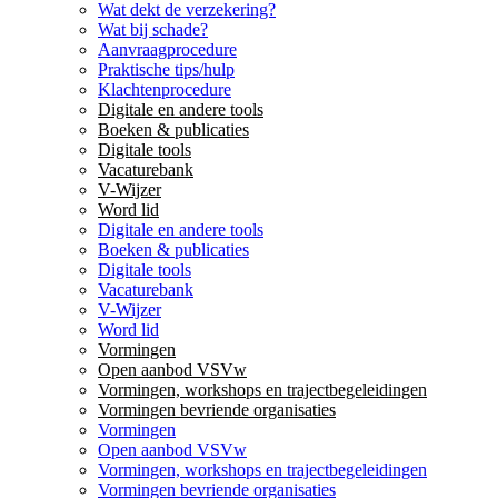
Wat dekt de verzekering?
Wat bij schade?
Aanvraagprocedure
Praktische tips/hulp
Klachtenprocedure
Digitale en andere tools
Boeken & publicaties
Digitale tools
Vacaturebank
V-Wijzer
Word lid
Digitale en andere tools
Boeken & publicaties
Digitale tools
Vacaturebank
V-Wijzer
Word lid
Vormingen
Open aanbod VSVw
Vormingen, workshops en trajectbegeleidingen
Vormingen bevriende organisaties
Vormingen
Open aanbod VSVw
Vormingen, workshops en trajectbegeleidingen
Vormingen bevriende organisaties