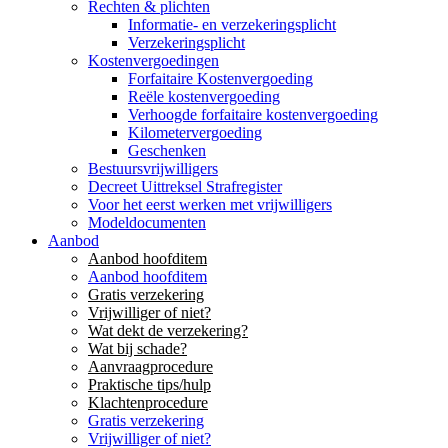
Rechten & plichten
Informatie- en verzekeringsplicht
Verzekeringsplicht
Kostenvergoedingen
Forfaitaire Kostenvergoeding
Reële kostenvergoeding
Verhoogde forfaitaire kostenvergoeding
Kilometervergoeding
Geschenken
Bestuursvrijwilligers
Decreet Uittreksel Strafregister
Voor het eerst werken met vrijwilligers
Modeldocumenten
Aanbod
Aanbod hoofditem
Aanbod hoofditem
Gratis verzekering
Vrijwilliger of niet?
Wat dekt de verzekering?
Wat bij schade?
Aanvraagprocedure
Praktische tips/hulp
Klachtenprocedure
Gratis verzekering
Vrijwilliger of niet?