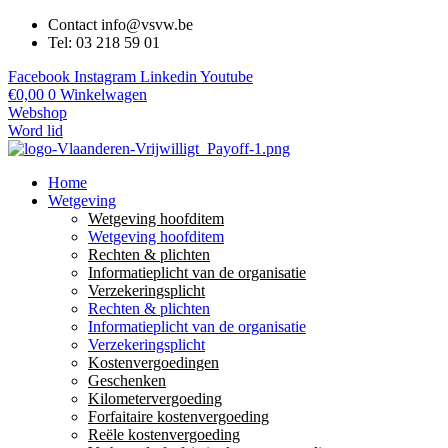
Contact info@vsvw.be
Tel: 03 218 59 01
Facebook
Instagram
Linkedin
Youtube
€
0,00
0
Winkelwagen
Webshop
Word lid
Home
Wetgeving
Wetgeving hoofditem
Wetgeving hoofditem
Rechten & plichten
Informatieplicht van de organisatie
Verzekeringsplicht
Rechten & plichten
Informatieplicht van de organisatie
Verzekeringsplicht
Kostenvergoedingen
Geschenken
Kilometervergoeding
Forfaitaire kostenvergoeding
Reële kostenvergoeding