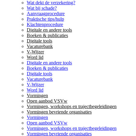
Wat dekt de verzekering?
Wat bij schade?
Aanvraagprocedure
Praktische tips/hulp
Klachtenprocedure
Digitale en andere tools
Boeken & publicaties
Digitale tools
Vacaturebank
V-Wijzer
Word lid
Digitale en andere tools
Boeken & publicaties
Digitale tools
Vacaturebank
V-Wijzer
Word lid
Vormingen
Open aanbod VSVw
Vormingen, workshops en trajectbegeleidingen
Vormingen bevriende organisaties
Vormingen
Open aanbod VSVw
Vormingen, workshops en trajectbegeleidingen
Vormingen bevriende organisaties