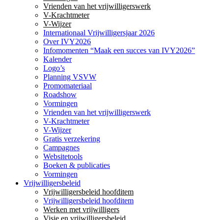
Vrienden van het vrijwilligerswerk
V-Krachtmeter
V-Wijzer
Internationaal Vrijwilligersjaar 2026
Over IVY2026
Infomomenten “Maak een succes van IVY2026”
Kalender
Logo’s
Planning VSVW
Promomateriaal
Roadshow
Vormingen
Vrienden van het vrijwilligerswerk
V-Krachtmeter
V-Wijzer
Gratis verzekering
Campagnes
Websitetools
Boeken & publicaties
Vormingen
Vrijwilligersbeleid
Vrijwilligersbeleid hoofditem
Vrijwilligersbeleid hoofditem
Werken met vrijwilligers
Visie en vrijwilligersbeleid