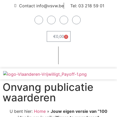
Contact info@vsvw.be
Tel: 03 218 59 01
€
0,00
0
Webshop
Word lid
Onvang publicatie
waarderen
U bent hier:
Home
»
Jouw eigen versie van “100