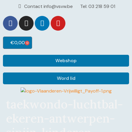
Contact info@vsvw.be
Tel: 03 218 59 01
€
0,00
0
Webshop
Word lid
taekwondo-luchtbal-
ekeren-antwerpen-