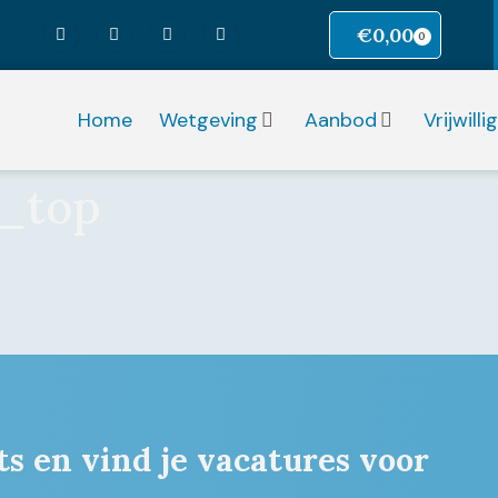
€
0,00
0
Home
Wetgeving
Aanbod
Vrijwill
n_top
ts en vind je vacatures voor