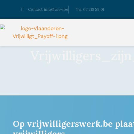
Contact info@vsvw.be
Tel: 03 218 59 01
Vrijwilligers_zij
Op vrijwilligerswerk.be plaa
vrijwilligers.