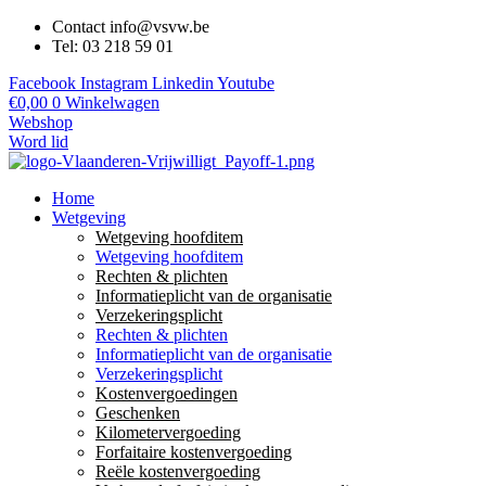
Contact info@vsvw.be
Tel: 03 218 59 01
Facebook
Instagram
Linkedin
Youtube
€
0,00
0
Winkelwagen
Webshop
Word lid
Home
Wetgeving
Wetgeving hoofditem
Wetgeving hoofditem
Rechten & plichten
Informatieplicht van de organisatie
Verzekeringsplicht
Rechten & plichten
Informatieplicht van de organisatie
Verzekeringsplicht
Kostenvergoedingen
Geschenken
Kilometervergoeding
Forfaitaire kostenvergoeding
Reële kostenvergoeding