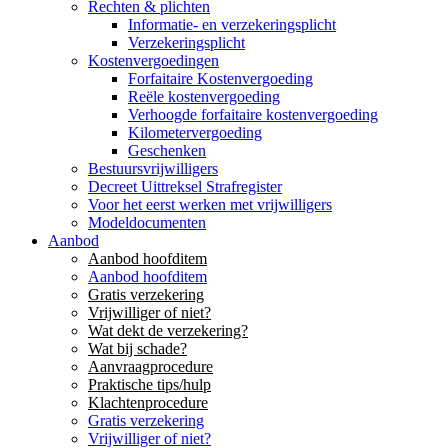
Rechten & plichten
Informatie- en verzekeringsplicht
Verzekeringsplicht
Kostenvergoedingen
Forfaitaire Kostenvergoeding
Reële kostenvergoeding
Verhoogde forfaitaire kostenvergoeding
Kilometervergoeding
Geschenken
Bestuursvrijwilligers
Decreet Uittreksel Strafregister
Voor het eerst werken met vrijwilligers
Modeldocumenten
Aanbod
Aanbod hoofditem
Aanbod hoofditem
Gratis verzekering
Vrijwilliger of niet?
Wat dekt de verzekering?
Wat bij schade?
Aanvraagprocedure
Praktische tips/hulp
Klachtenprocedure
Gratis verzekering
Vrijwilliger of niet?