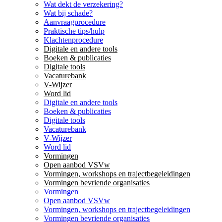
Wat dekt de verzekering?
Wat bij schade?
Aanvraagprocedure
Praktische tips/hulp
Klachtenprocedure
Digitale en andere tools
Boeken & publicaties
Digitale tools
Vacaturebank
V-Wijzer
Word lid
Digitale en andere tools
Boeken & publicaties
Digitale tools
Vacaturebank
V-Wijzer
Word lid
Vormingen
Open aanbod VSVw
Vormingen, workshops en trajectbegeleidingen
Vormingen bevriende organisaties
Vormingen
Open aanbod VSVw
Vormingen, workshops en trajectbegeleidingen
Vormingen bevriende organisaties