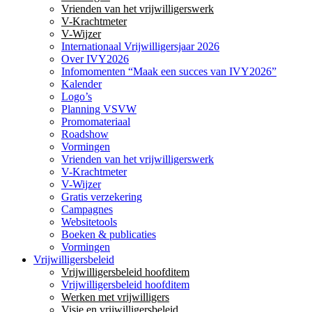
Vrienden van het vrijwilligerswerk
V-Krachtmeter
V-Wijzer
Internationaal Vrijwilligersjaar 2026
Over IVY2026
Infomomenten “Maak een succes van IVY2026”
Kalender
Logo’s
Planning VSVW
Promomateriaal
Roadshow
Vormingen
Vrienden van het vrijwilligerswerk
V-Krachtmeter
V-Wijzer
Gratis verzekering
Campagnes
Websitetools
Boeken & publicaties
Vormingen
Vrijwilligersbeleid
Vrijwilligersbeleid hoofditem
Vrijwilligersbeleid hoofditem
Werken met vrijwilligers
Visie en vrijwilligersbeleid