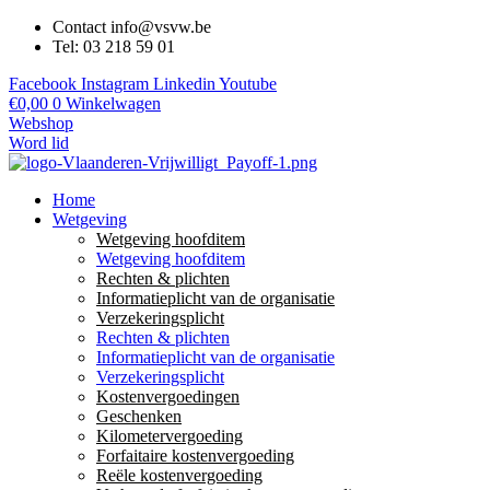
Contact info@vsvw.be
Tel: 03 218 59 01
Facebook
Instagram
Linkedin
Youtube
€
0,00
0
Winkelwagen
Webshop
Word lid
Home
Wetgeving
Wetgeving hoofditem
Wetgeving hoofditem
Rechten & plichten
Informatieplicht van de organisatie
Verzekeringsplicht
Rechten & plichten
Informatieplicht van de organisatie
Verzekeringsplicht
Kostenvergoedingen
Geschenken
Kilometervergoeding
Forfaitaire kostenvergoeding
Reële kostenvergoeding