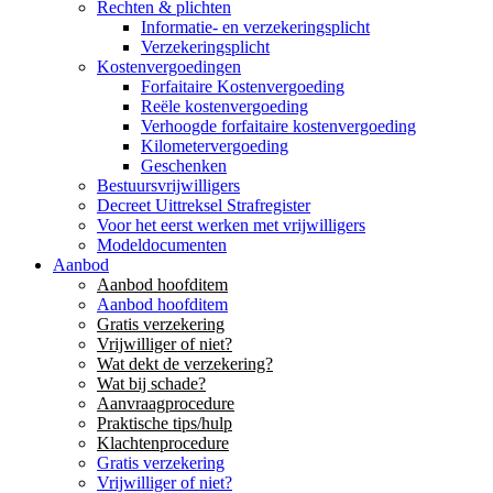
Rechten & plichten
Informatie- en verzekeringsplicht
Verzekeringsplicht
Kostenvergoedingen
Forfaitaire Kostenvergoeding
Reële kostenvergoeding
Verhoogde forfaitaire kostenvergoeding
Kilometervergoeding
Geschenken
Bestuursvrijwilligers
Decreet Uittreksel Strafregister
Voor het eerst werken met vrijwilligers
Modeldocumenten
Aanbod
Aanbod hoofditem
Aanbod hoofditem
Gratis verzekering
Vrijwilliger of niet?
Wat dekt de verzekering?
Wat bij schade?
Aanvraagprocedure
Praktische tips/hulp
Klachtenprocedure
Gratis verzekering
Vrijwilliger of niet?