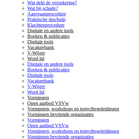
Wat dekt de verzekering?
Wat bij schade?
Aanvraagprocedure
Praktische tips/hulp
Klachtenprocedure
Digitale en andere tools
Boeken & publicaties
Digitale tools
Vacaturebank
V-Wijzer
Word lid
Digitale en andere tools
Boeken & publicaties
Digitale tools
Vacaturebank
V-Wijzer
Word lid
Vormingen
Open aanbod VSVw
Vormingen, workshops en trajectbegeleidingen
Vormingen bevriende organisaties
Vormingen
Open aanbod VSVw
Vormingen, workshops en trajectbegeleidingen
Vormingen bevriende organisaties