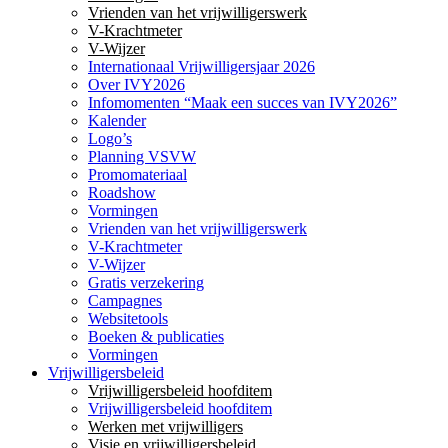
Vrienden van het vrijwilligerswerk
V-Krachtmeter
V-Wijzer
Internationaal Vrijwilligersjaar 2026
Over IVY2026
Infomomenten “Maak een succes van IVY2026”
Kalender
Logo’s
Planning VSVW
Promomateriaal
Roadshow
Vormingen
Vrienden van het vrijwilligerswerk
V-Krachtmeter
V-Wijzer
Gratis verzekering
Campagnes
Websitetools
Boeken & publicaties
Vormingen
Vrijwilligersbeleid
Vrijwilligersbeleid hoofditem
Vrijwilligersbeleid hoofditem
Werken met vrijwilligers
Visie en vrijwilligersbeleid