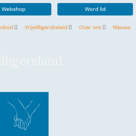
Webshop
Word lid
anbod
Vrijwilligersbeleid
Over ons
Nieuws
lligersland