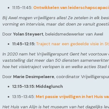
11:15-11:45:
Ontwikkelen van leiderschapscapacit
Bij Awel mogen vrijwilligers alles! Ze zetelen in elk
vorming en intervisie, maar dat doen ze vanuit goesti
Door
Yolan Steyaert
, beleidsmedewerker van Awel
11:45-12:15:
Traject naar een gedeelde visie in 
In 2020 nam het Vrijwilligerspunt Gent het voortouw 
vaststelling dat meer dan 50 diensten samenwerkten 
hoe het visietraject verlopen is en welke acties Stad
Door
Marie Desimpelaere
, coördinator Vrijwilligersp
12:15-13:15: Middaglunch
13:15-13:45:
Met passie vrijwilligen in het Huis va
Het Huis van Alijn is het museum van het dagelijks l