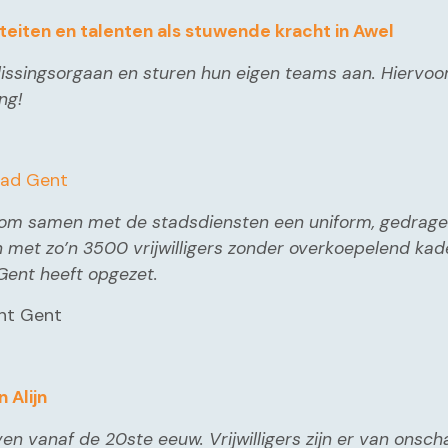
eiten en talenten als stuwende kracht in Awel
 beslissingsorgaan en sturen hun eigen teams aan. Hierv
ng!
Stad Gent
om samen met de stadsdiensten een uniform, gedragen vi
met zo’n 3500 vrijwilligers zonder overkoepelend kad
 Gent heeft opgezet.
unt Gent
n Alijn
even vanaf de 20ste eeuw. Vrijwilligers zijn er van on