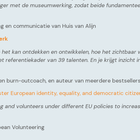
iger met de museumwerking, zodat beide fundamenteel
ng en communicatie van Huis van Alijn
werk
e je het kan ontdekken en ontwikkelen, hoe het zichtbaar
et referentiekader van 39 talenten. En je krijgt inzicht
- en burn-outcoach, en auteur van meerdere bestsellers
ster European identity, equality, and democratic citi
ring and volunteers under different EU policies to incr
pean Volunteering