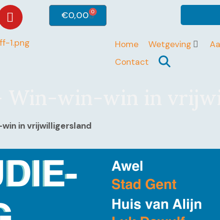
0
€
0,00
Home
Wetgeving
A
Contact
 Win-win-win in vrijwi
in in vrijwilligersland