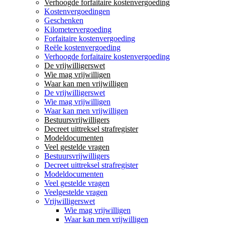
Verhoogde forfaitaire kostenvergoeding
Kostenvergoedingen
Geschenken
Kilometervergoeding
Forfaitaire kostenvergoeding
Reële kostenvergoeding
Verhoogde forfaitaire kostenvergoeding
De vrijwilligerswet
Wie mag vrijwilligen
Waar kan men vrijwilligen
De vrijwilligerswet
Wie mag vrijwilligen
Waar kan men vrijwilligen
Bestuursvrijwilligers
Decreet uittreksel strafregister
Modeldocumenten
Veel gestelde vragen
Bestuursvrijwilligers
Decreet uittreksel strafregister
Modeldocumenten
Veel gestelde vragen
Veelgestelde vragen
Vrijwilligerswet
Wie mag vrijwilligen
Waar kan men vrijwilligen