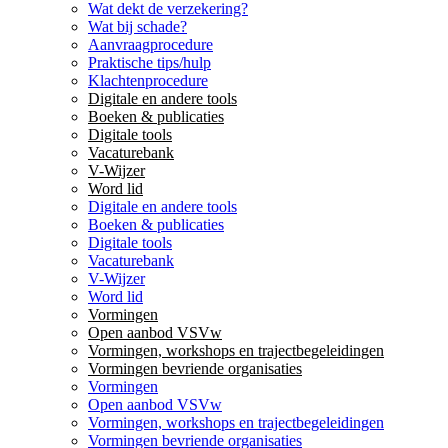
Wat dekt de verzekering?
Wat bij schade?
Aanvraagprocedure
Praktische tips/hulp
Klachtenprocedure
Digitale en andere tools
Boeken & publicaties
Digitale tools
Vacaturebank
V-Wijzer
Word lid
Digitale en andere tools
Boeken & publicaties
Digitale tools
Vacaturebank
V-Wijzer
Word lid
Vormingen
Open aanbod VSVw
Vormingen, workshops en trajectbegeleidingen
Vormingen bevriende organisaties
Vormingen
Open aanbod VSVw
Vormingen, workshops en trajectbegeleidingen
Vormingen bevriende organisaties