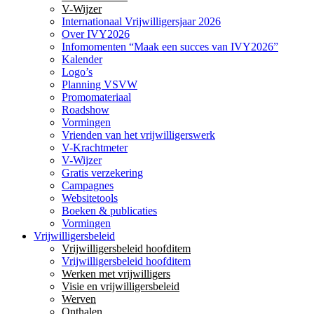
V-Wijzer
Internationaal Vrijwilligersjaar 2026
Over IVY2026
Infomomenten “Maak een succes van IVY2026”
Kalender
Logo’s
Planning VSVW
Promomateriaal
Roadshow
Vormingen
Vrienden van het vrijwilligerswerk
V-Krachtmeter
V-Wijzer
Gratis verzekering
Campagnes
Websitetools
Boeken & publicaties
Vormingen
Vrijwilligersbeleid
Vrijwilligersbeleid hoofditem
Vrijwilligersbeleid hoofditem
Werken met vrijwilligers
Visie en vrijwilligersbeleid
Werven
Onthalen