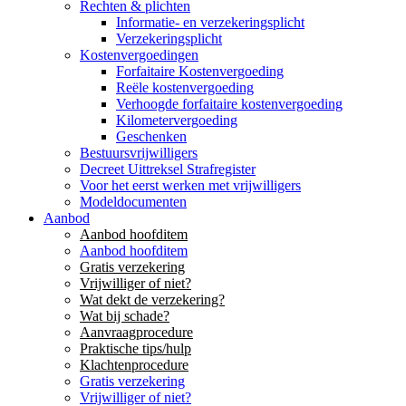
Rechten & plichten
Informatie- en verzekeringsplicht
Verzekeringsplicht
Kostenvergoedingen
Forfaitaire Kostenvergoeding
Reële kostenvergoeding
Verhoogde forfaitaire kostenvergoeding
Kilometervergoeding
Geschenken
Bestuursvrijwilligers
Decreet Uittreksel Strafregister
Voor het eerst werken met vrijwilligers
Modeldocumenten
Aanbod
Aanbod hoofditem
Aanbod hoofditem
Gratis verzekering
Vrijwilliger of niet?
Wat dekt de verzekering?
Wat bij schade?
Aanvraagprocedure
Praktische tips/hulp
Klachtenprocedure
Gratis verzekering
Vrijwilliger of niet?