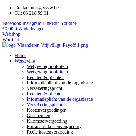
Contact info@vsvw.be
Tel: 03 218 59 01
Facebook
Instagram
Linkedin
Youtube
€
0,00
0
Winkelwagen
Webshop
Word lid
Home
Wetgeving
Wetgeving hoofditem
Wetgeving hoofditem
Rechten & plichten
Informatieplicht van de organisatie
Verzekeringsplicht
Rechten & plichten
Informatieplicht van de organisatie
Verzekeringsplicht
Kostenvergoedingen
Geschenken
Kilometervergoeding
Forfaitaire kostenvergoeding
Reële kostenvergoeding