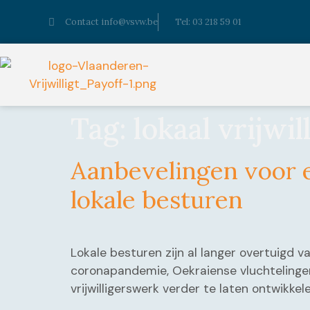
Contact info@vsvw.be
Tel: 03 218 59 01
Tag:
lokaal vrijwil
Aanbevelingen voor e
lokale besturen
Lokale besturen zijn al langer overtuigd v
coronapandemie, Oekraiense vluchtelingen,
vrijwilligerswerk verder te laten ontwikk