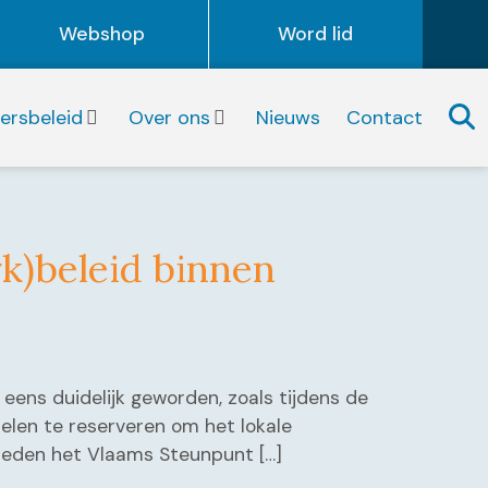
Webshop
Word lid
igersbeleid
Over ons
Nieuws
Contact
rk)beleid binnen
 eens duidelijk geworden, zoals tijdens de
delen te reserveren om het lokale
bieden het Vlaams Steunpunt […]