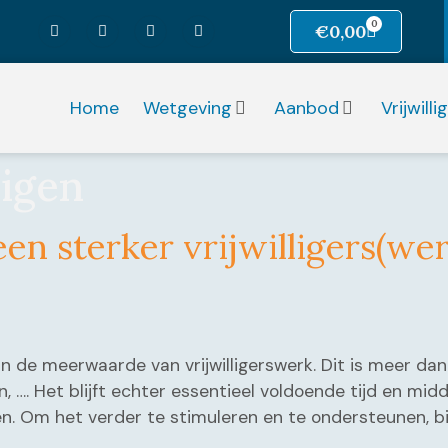
0
€
0,00
Home
Wetgeving
Aanbod
Vrijwill
ligen
en sterker vrijwilligers(we
an de meerwaarde van vrijwilligerswerk. Dit is meer dan
 …. Het blijft echter essentieel voldoende tijd en mid
elen. Om het verder te stimuleren en te ondersteunen, 