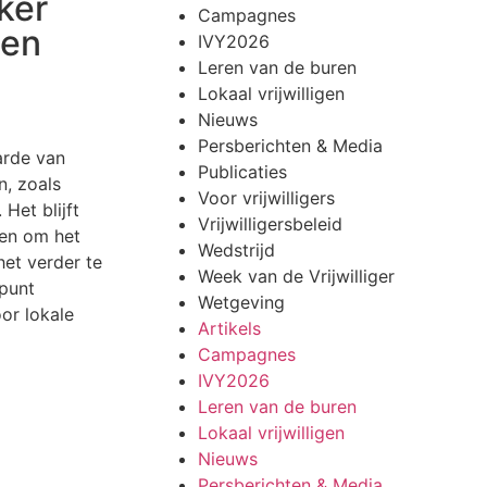
ker
Campagnes
nen
IVY2026
Leren van de buren
Lokaal vrijwilligen
Nieuws
Persberichten & Media
arde van
Publicaties
n, zoals
Voor vrijwilligers
Het blijft
Vrijwilligersbeleid
ren om het
Wedstrijd
het verder te
Week van de Vrijwilliger
npunt
Wetgeving
or lokale
Artikels
Campagnes
IVY2026
Leren van de buren
Lokaal vrijwilligen
Nieuws
Persberichten & Media