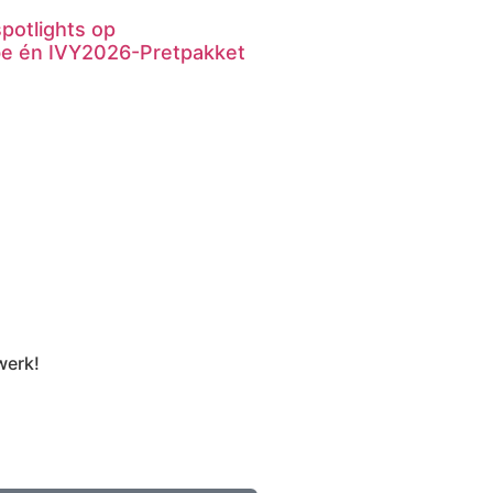
spotlights op
.be én IVY2026-Pretpakket
werk!