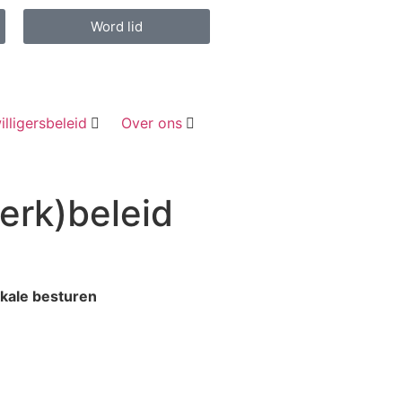
Word lid
illigersbeleid
Over ons
werk)beleid
okale besturen