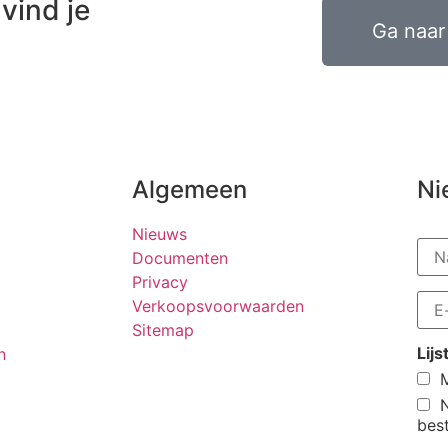
vind je
Ga naar 
Algemeen
Ni
Nieuws
Documenten
Privacy
Verkoopsvoorwaarden
Sitemap
Lij
n
M
bes