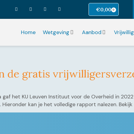
€
0,00
0
Home
Wetgeving
Aanbod
Vrijwill
n de gratis vrijwilligersver
gaf het KU Leuven Instituut voor de Overheid in 202
n. Hieronder kan je het volledige rapport nalezen. Beki