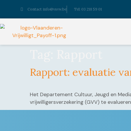
Contact info@vsvw.be
Tel: 03 218 59 01
Tag:
Rapport
Rapport: evaluatie va
Het Departement Cultuur, Jeugd en Media 
vrijwilligersverzekering (GVV) te evaluere