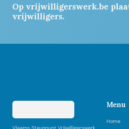
Op vrijwilligerswerk.be plaa
vrijwilligers.
Menu
Home
Vlaams Steunpunt Vrijwilligerswerk