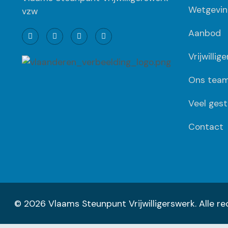
Wetgevin
vzw
Aanbod
Vrijwillig
Ons tea
Veel gest
Contact
© 2026 Vlaams Steunpunt Vrijwilligerswerk. Alle 