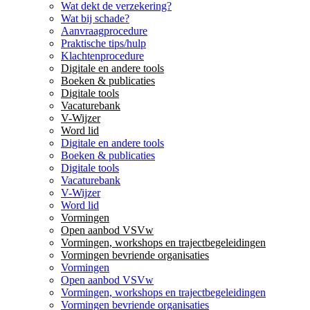
Wat dekt de verzekering?
Wat bij schade?
Aanvraagprocedure
Praktische tips/hulp
Klachtenprocedure
Digitale en andere tools
Boeken & publicaties
Digitale tools
Vacaturebank
V-Wijzer
Word lid
Digitale en andere tools
Boeken & publicaties
Digitale tools
Vacaturebank
V-Wijzer
Word lid
Vormingen
Open aanbod VSVw
Vormingen, workshops en trajectbegeleidingen
Vormingen bevriende organisaties
Vormingen
Open aanbod VSVw
Vormingen, workshops en trajectbegeleidingen
Vormingen bevriende organisaties