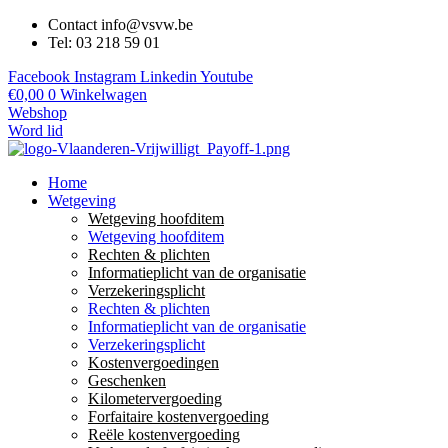
Contact info@vsvw.be
Tel: 03 218 59 01
Facebook
Instagram
Linkedin
Youtube
€
0,00
0
Winkelwagen
Webshop
Word lid
Home
Wetgeving
Wetgeving hoofditem
Wetgeving hoofditem
Rechten & plichten
Informatieplicht van de organisatie
Verzekeringsplicht
Rechten & plichten
Informatieplicht van de organisatie
Verzekeringsplicht
Kostenvergoedingen
Geschenken
Kilometervergoeding
Forfaitaire kostenvergoeding
Reële kostenvergoeding