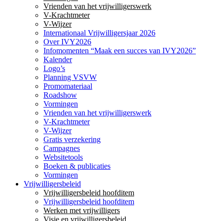
Vrienden van het vrijwilligerswerk
V-Krachtmeter
V-Wijzer
Internationaal Vrijwilligersjaar 2026
Over IVY2026
Infomomenten “Maak een succes van IVY2026”
Kalender
Logo’s
Planning VSVW
Promomateriaal
Roadshow
Vormingen
Vrienden van het vrijwilligerswerk
V-Krachtmeter
V-Wijzer
Gratis verzekering
Campagnes
Websitetools
Boeken & publicaties
Vormingen
Vrijwilligersbeleid
Vrijwilligersbeleid hoofditem
Vrijwilligersbeleid hoofditem
Werken met vrijwilligers
Visie en vrijwilligersbeleid