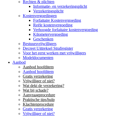
Rechten & plichten
Informatie- en verzekeringsplicht
Verzekeringsplicht
Kostenvergoedingen
Forfaitaire Kostenvergoeding
Reële kostenvergoeding
Verhoogde forfaitaire kostenvergoeding
Kilometervergoeding
Geschenken
Bestuursvrijwilligers
Decreet Uittreksel Strafregister
Voor het eerst werken met vrijwilligers
Modeldocumenten
Aanbod
Aanbod hoofditem
Aanbod hoofditem
Gratis verzekering
Vrijwilliger of niet?
Wat dekt de verzekering?
Wat bij schade?
Aanvraagprocedure
Praktische tips/hulp
Klachtenprocedure
Gratis verzekering
Vrijwilliger of niet?