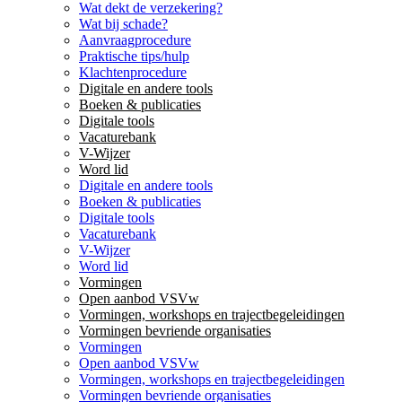
Wat dekt de verzekering?
Wat bij schade?
Aanvraagprocedure
Praktische tips/hulp
Klachtenprocedure
Digitale en andere tools
Boeken & publicaties
Digitale tools
Vacaturebank
V-Wijzer
Word lid
Digitale en andere tools
Boeken & publicaties
Digitale tools
Vacaturebank
V-Wijzer
Word lid
Vormingen
Open aanbod VSVw
Vormingen, workshops en trajectbegeleidingen
Vormingen bevriende organisaties
Vormingen
Open aanbod VSVw
Vormingen, workshops en trajectbegeleidingen
Vormingen bevriende organisaties