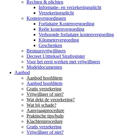
Rechten & plichten
Informatie- en verzekeringsplicht
Verzekeringsplicht
Kostenvergoedingen
Forfaitaire Kostenvergoeding
Reële kostenvergoeding
Verhoogde forfaitaire kostenvergoeding
Kilometervergoeding
Geschenken
Bestuursvrijwilligers
Decreet Uittreksel Strafregister
Voor het eerst werken met vrijwilligers
Modeldocumenten
Aanbod
Aanbod hoofditem
Aanbod hoofditem
Gratis verzekering
Vrijwilliger of niet?
Wat dekt de verzekering?
Wat bij schade?
Aanvraagprocedure
Praktische tips/hulp
Klachtenprocedure
Gratis verzekering
Vrijwilliger of niet?