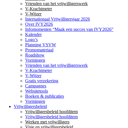
Vrienden van het vrijwilligerswerk
V-Krachtmeter
V-Wijzer
Internationaal Vrijwilligersjaar 2026
Over IVY2026
Infomomenten “Maak een succes van IVY2026”
Kalender
Logo’s
Planning VSVW
Promomateriaal
Roadshow
Vormingen
Vrienden van het vrijwilligerswerk
V-Krachtmeter
V-Wijzer
Gratis verzekering
Campagnes
Websitetools
Boeken & publicaties
Vormingen
Vrijwilligersbeleid
Vrijwilligersbeleid hoofditem
Vrijwilligersbeleid hoofditem
Werken met vrijwilligers
Visie en vrijwilligersbeleid