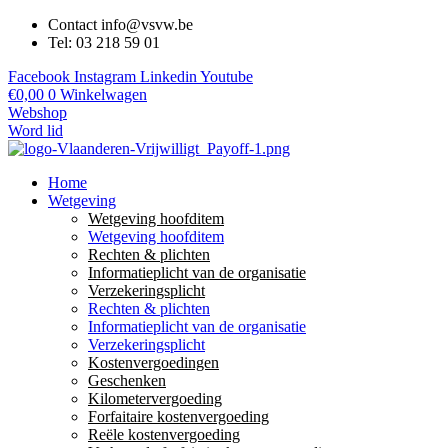
Contact info@vsvw.be
Tel: 03 218 59 01
Facebook
Instagram
Linkedin
Youtube
€
0,00
0
Winkelwagen
Webshop
Word lid
Home
Wetgeving
Wetgeving hoofditem
Wetgeving hoofditem
Rechten & plichten
Informatieplicht van de organisatie
Verzekeringsplicht
Rechten & plichten
Informatieplicht van de organisatie
Verzekeringsplicht
Kostenvergoedingen
Geschenken
Kilometervergoeding
Forfaitaire kostenvergoeding
Reële kostenvergoeding